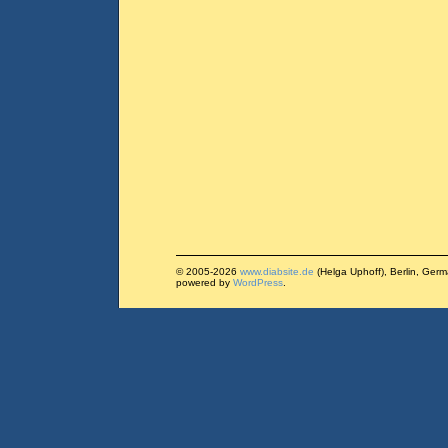
© 2005-2026
www.diabsite.de
(Helga Uphoff), Berlin, Ger
powered by
WordPress
.