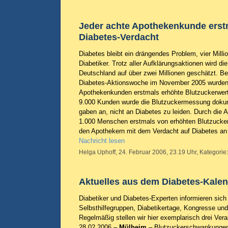
Jeder achte Apothekenkunde erst
Diabetes-Verdacht
Diabetes bleibt ein drängendes Problem, vier Mill
Diabetiker. Trotz aller Aufklärungsaktionen wird die
Deutschland auf über zwei Millionen geschätzt. Be
Diabetes-Aktionswoche im November 2005 wurden 
Apothekenkunden erstmals erhöhte Blutzuckerwerte
9.000 Kunden wurde die Blutzuckermessung dokum
gaben an, nicht an Diabetes zu leiden. Durch die 
1.000 Menschen erstmals von erhöhten Blutzucker
den Apothekern mit dem Verdacht auf Diabetes an 
Nachricht lesen
Helga Uphoff, 24. Februar 2006, 23.19 Uhr, Kategorie
Aktuelles aus dem Diabetes-Kale
Diabetiker und Diabetes-Experten informieren sich
Selbsthilfegruppen, Diabetikertage, Kongresse un
Regelmäßig stellen wir hier exemplarisch drei Vera
28.02.2006 –
Mülheim
– Blutzuckerschwankunge