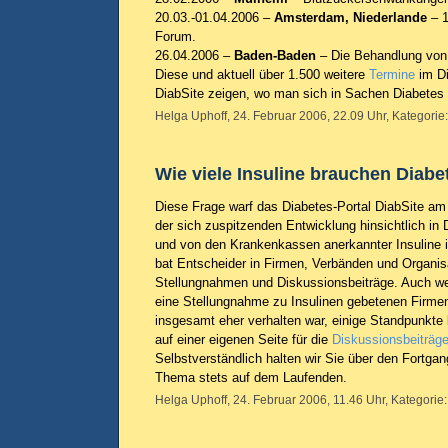
20.03.-01.04.2006 –
Amsterdam, Niederlande
–
Forum.
26.04.2006 –
Baden-Baden
– Die Behandlung von
Diese und aktuell über 1.500 weitere
Termine
im Di
DiabSite zeigen, wo man sich in Sachen Diabetes tr
Helga Uphoff, 24. Februar 2006, 22.09 Uhr, Kategorie
Wie viele Insuline brauchen Diabe
Diese Frage warf das Diabetes-Portal DiabSite am 
der sich zuspitzenden Entwicklung hinsichtlich in
und von den Krankenkassen anerkannter Insuline 
bat Entscheider in Firmen, Verbänden und Organi
Stellungnahmen und Diskussionsbeiträge. Auch we
eine Stellungnahme zu Insulinen gebetenen Firmen
insgesamt eher verhalten war, einige Standpunkte 
auf einer eigenen Seite für die
Diskussionsbeiträg
Selbstverständlich halten wir Sie über den Fortga
Thema stets auf dem Laufenden.
Helga Uphoff, 24. Februar 2006, 11.46 Uhr, Kategorie