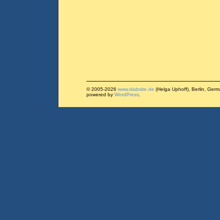
© 2005-2026
www.diabsite.de
(Helga Uphoff), Berlin, Ger
powered by
WordPress
.