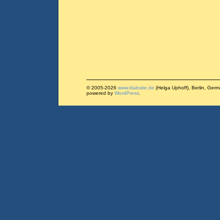
© 2005-2026
www.diabsite.de
(Helga Uphoff), Berlin, Ger
powered by
WordPress
.