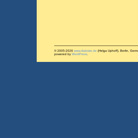
© 2005-2026
www.diabsite.de
(Helga Uphoff), Berlin, Ger
powered by
WordPress
.