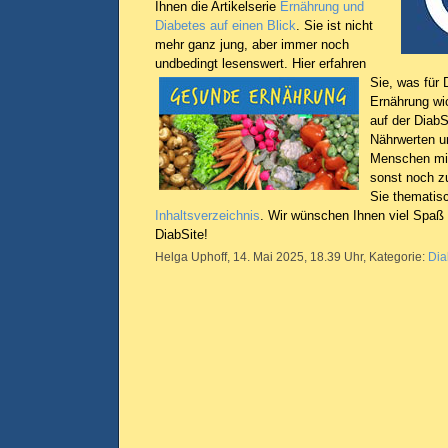
Ihnen die Artikelserie
Ernährung und
Diabetes auf einen Blick
. Sie ist nicht
mehr ganz jung, aber immer noch
undbedingt lesenswert.
Hier erfahren
Sie, was für 
Ernährung wic
auf der Diab
Nährwerten u
Menschen mit
sonst noch zu
Sie thematisc
Inhaltsverzeichnis
. Wir wünschen Ihnen viel Spaß 
DiabSite!
Helga Uphoff, 14. Mai 2025, 18.39 Uhr, Kategorie:
Dia