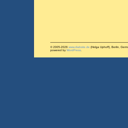
© 2005-2026
www.diabsite.de
(Helga Uphoff), Berlin, Ger
powered by
WordPress
.