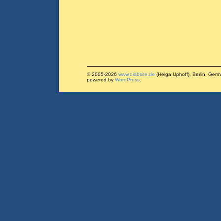
© 2005-2026
www.diabsite.de
(Helga Uphoff), Berlin, Ger
powered by
WordPress
.