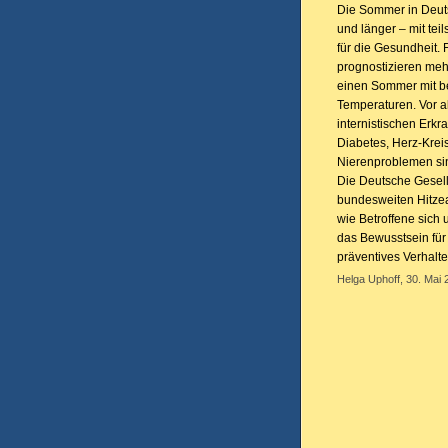
Die Sommer in Deut
und länger – mit tei
für die Gesundheit. 
prognostizieren meh
einen Sommer mit 
Temperaturen. Vor 
internistischen Erk
Diabetes, Herz-Krei
Nierenproblemen sin
Die Deutsche Gesells
bundesweiten Hitzea
wie Betroffene sich 
das Bewusstsein für
präventives Verhalte
Helga Uphoff, 30. Mai 