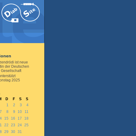
tionen
zendrödi ist neue
tin der Deutschen
 Gesellschaft
nterstützt
ionstag 2025
5
M
D
F
S
S
1
2
3
4
7
8
9
10
11
4
15
16
17
18
1
22
23
24
25
8
29
30
31