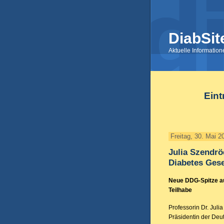
DiabSit
Aktuelle Informatio
Eint
Freitag, 30. Mai 2
Julia Szendrö
Diabetes Gese
Neue DDG-Spitze au
Teilhabe
Professorin Dr. Juli
Präsidentin der Deu