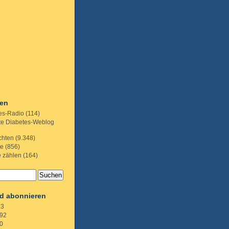
ien
es-Radio
(114)
te Diabetes-Weblog
chten
(9.348)
te
(856)
e zählen
(164)
d abonnieren
.3
92
0