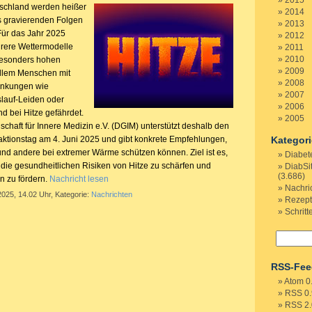
2015
schland werden heißer
2014
ls gravierenden Folgen
2013
Für das Jahr 2025
2012
rere Wettermodelle
2011
2010
besonders hohen
2009
allem Menschen mit
2008
rankungen wie
2007
slauf-Leiden oder
2006
d bei Hitze gefährdet.
2005
chaft für Innere Medizin e.V. (DGIM) unterstützt deshalb den
ktionstag am 4. Juni 2025 und gibt konkrete Empfehlungen,
Kategor
und andere bei extremer Wärme schützen können. Ziel ist es,
Diabet
 die gesundheitlichen Risiken von Hitze zu schärfen und
DiabSi
(3.686)
n zu fördern.
Nachricht lesen
Nachri
2025, 14.02 Uhr, Kategorie:
Nachrichten
Rezep
Schritt
RSS-Fee
Atom 0
RSS 0.
RSS 2.