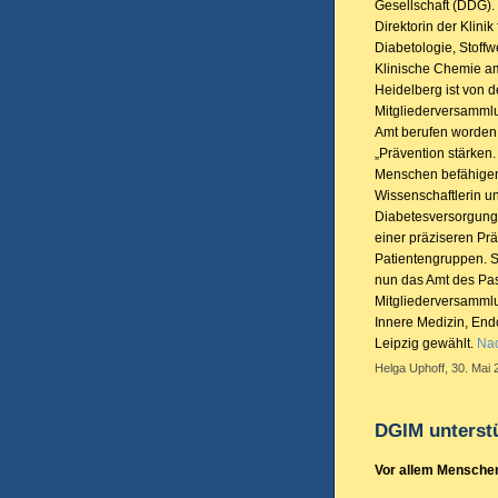
Gesellschaft (DDG). 
Direktorin der Klinik
Diabetologie, Stoff
Klinische Chemie am
Heidelberg ist von d
Mitgliederversammlu
Amt berufen worden
„Prävention stärken
Menschen befähigen.
Wissenschaftlerin un
Diabetesversorgung 
einer präziseren Pr
Patientengruppen. Sz
nun das Amt des Pas
Mitgliederversammlu
Innere Medizin, End
Leipzig gewählt.
Nac
Helga Uphoff, 30. Mai 
DGIM unterstü
Vor allem Menschen