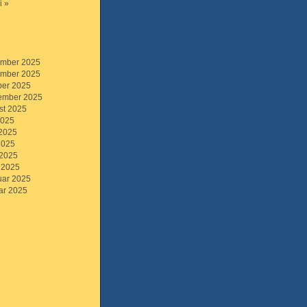
i »
mber 2025
mber 2025
ber 2025
ember 2025
st 2025
2025
 2025
2025
 2025
 2025
uar 2025
ar 2025