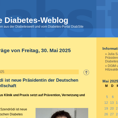
e Diabetes-Weblog
nen aus der Diabeteswelt und vom Diabetes-Portal DiabSite
Informa
räge von Freitag, 30. Mai 2025
Julia S
Präsiden
Diabetes
DGIM u
Hitzeakt
025
di ist neue Präsidentin der Deutschen
Mai 202
llschaft
M
D
s Klinik und Praxis setzt auf Prävention, Vernetzung und
5
6
12
13
1
19
20
2
a Szendrödi ist neue
tschen Diabetes
26
27
2