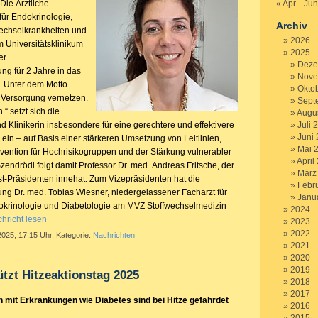
Die Ärztliche
« Apr.
Jun
 für Endokrinologie,
Archiv
wechselkrankheiten und
2026
 Universitätsklinikum
2025
er
Deze
ng für 2 Jahre in das
Nove
. Unter dem Motto
Okto
. Versorgung vernetzen.
Sept
“ setzt sich die
Augu
d Klinikerin insbesondere für eine gerechtere und effektivere
Juli 
Juni
ein – auf Basis einer stärkeren Umsetzung von Leitlinien,
Mai 
ävention für Hochrisikogruppen und der Stärkung vulnerabler
April
endrödi folgt damit Professor Dr. med. Andreas Fritsche, der
März
t-Präsidenten innehat. Zum Vizepräsidenten hat die
Febr
ng Dr. med. Tobias Wiesner, niedergelassener Facharzt für
Janu
okrinologie und Diabetologie am MVZ Stoffwechselmedizin
2024
hricht lesen
2023
2022
2025, 17.15 Uhr, Kategorie:
Nachrichten
2021
2020
2019
tzt Hitzeaktionstag 2025
2018
2017
 mit Erkrankungen wie Diabetes sind bei Hitze gefährdet
2016