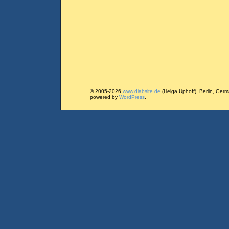
© 2005-2026
www.diabsite.de
(Helga Uphoff), Berlin, Ger
powered by
WordPress
.