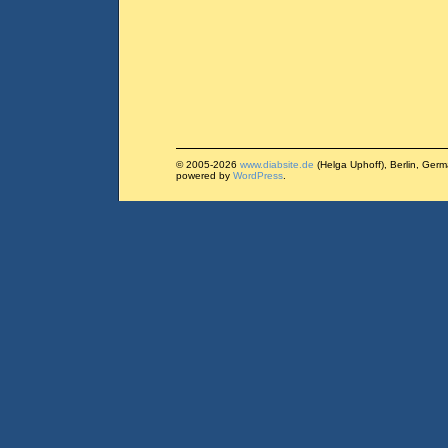
© 2005-2026
www.diabsite.de
(Helga Uphoff), Berlin, Ger
powered by
WordPress
.