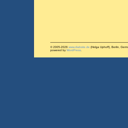
© 2005-2026
www.diabsite.de
(Helga Uphoff), Berlin, Ger
powered by
WordPress
.