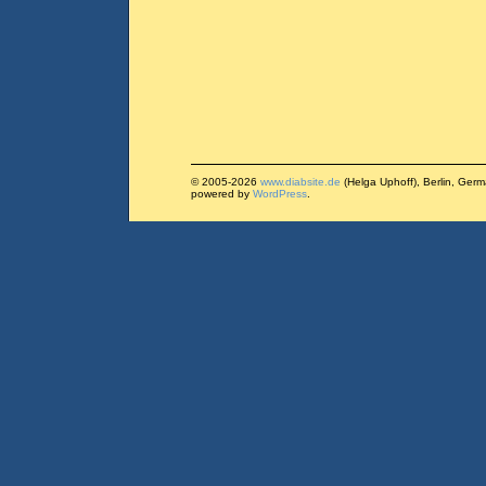
© 2005-2026
www.diabsite.de
(Helga Uphoff), Berlin, Ger
powered by
WordPress
.