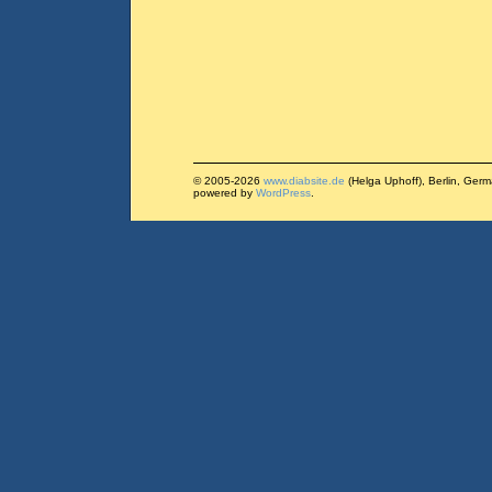
© 2005-2026
www.diabsite.de
(Helga Uphoff), Berlin, Ger
powered by
WordPress
.