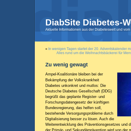
DiabSite Diabetes-W
Aktuelle Informationen aus der Diabeteswelt und vom 
«
In wenigen Tagen startet der 20. Adventskalender m
Alles rund um die Weihnachtsbäckerei für Mens
Zu wenig gewagt
Ampel-Koalitionäre bleiben bei der
Bekämpfung der Volkskrankheit
Diabetes unkonkret und mutlos: Die
Deutsche Diabetes Gesellschaft (DDG)
begrüßt das geplante Register- und
Forschungsdatengesetz der künftigen
Bundesregierung, das helfen soll,
bestehende Versorgungsprobleme durch
Digitalisierung besser zu lösen. Auch die
Weiterentwicklung des Präventionsgesetzes und d
der Primär- und Sekundärprävention wird von der 