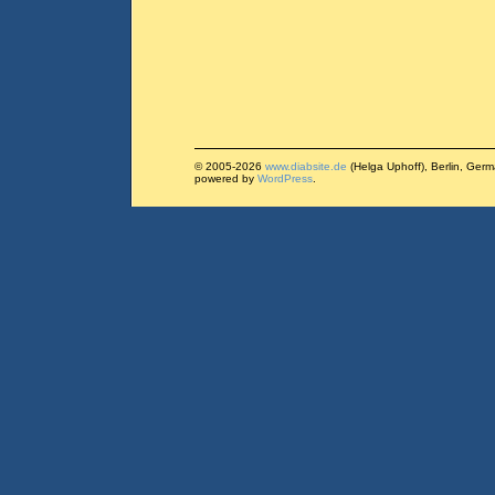
© 2005-2026
www.diabsite.de
(Helga Uphoff), Berlin, Ger
powered by
WordPress
.