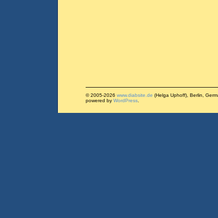
© 2005-2026
www.diabsite.de
(Helga Uphoff), Berlin, Ger
powered by
WordPress
.