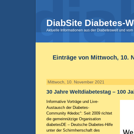
DiabSite Diabetes-W
Aktuelle Informationen aus der Diabeteswelt und vom 
Einträge von Mittwoch, 10.
Mittwoch, 10. November 2021
30 Jahre Weltdiabetestag – 100 Ja
Informative Vorträge und Live-
Austausch der Diabetes-
Community #dedoc°: Seit 2009 richtet
die gemeinnützige Organisation
diabetesDE – Deutsche Diabetes-Hilfe
unter der Schirmherrschaft des