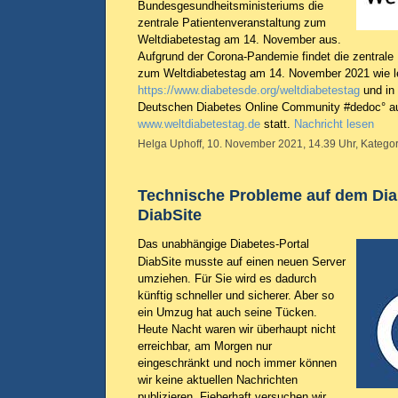
Bundesgesundheitsministeriums die
zentrale Patientenveranstaltung zum
Weltdiabetestag am 14. November aus.
Aufgrund der Corona-Pandemie findet die zentrale
zum Weltdiabetestag am 14. November 2021 wie let
https://www.diabetesde.org/weltdiabetestag
und in 
Deutschen Diabetes Online Community #dedoc° a
www.weltdiabetestag.de
statt.
Nachricht lesen
Helga Uphoff, 10. November 2021, 14.39 Uhr, Kategor
Technische Probleme auf dem Dia
DiabSite
Das unabhängige Diabetes-Portal
DiabSite musste auf einen neuen Server
umziehen. Für Sie wird es dadurch
künftig schneller und sicherer. Aber so
ein Umzug hat auch seine Tücken.
Heute Nacht waren wir überhaupt nicht
erreichbar, am Morgen nur
eingeschränkt und noch immer können
wir keine aktuellen Nachrichten
publizieren. Fieberhaft versuchen wir,