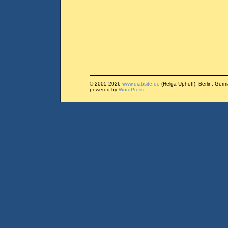
© 2005-2026
www.diabsite.de
(Helga Uphoff), Berlin, Ger
powered by
WordPress
.