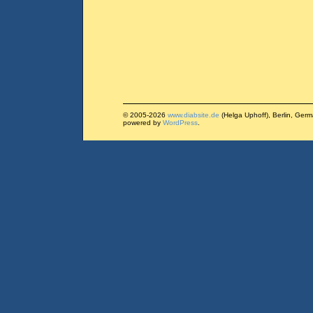
© 2005-2026
www.diabsite.de
(Helga Uphoff), Berlin, Ger
powered by
WordPress
.