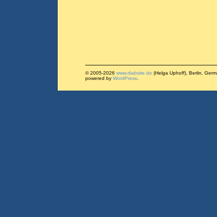
© 2005-2026
www.diabsite.de
(Helga Uphoff), Berlin, Ger
powered by
WordPress
.