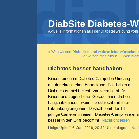
DiabSite Diabetes-W
Aktuelle Informationen aus der Diabeteswelt und vom 
«
Was wissen Diabetiker und welche Infos wünschen 
Schwitzen statt sitzen – Sport nic
Diabetes besser handhaben
Kinder lernen im Diabetes-Camp den Umgang
mit der chronischen Erkrankung: Das Leben mit
Diabetes ist nicht leicht, vor allem nicht für
Kinder und Jugendliche. Gerade ihnen drohen
Langzeitschäden, wenn sie schlecht mit ihrer
Erkrankung umgehen. Deshalb lernt der 13-
jährige Cameron in einem Diabetes-Camp, wie er s
besser in den Griff bekommt.
Nachricht lesen
Helga Uphoff, 6. Juni 2018, 20.32 Uhr, Kategorie:
Nach