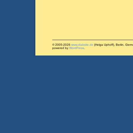
© 2005-2026
www.diabsite.de
(Helga Uphoff), Berlin, Ger
powered by
WordPress
.