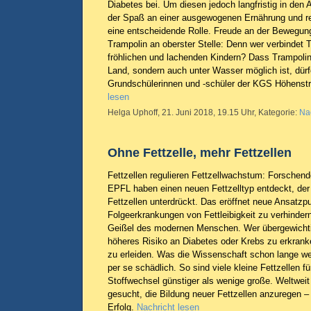
Diabetes bei. Um diesen jedoch langfristig in den Al
der Spaß an einer ausgewogenen Ernährung und 
eine entscheidende Rolle. Freude an der Bewegun
Trampolin an oberster Stelle: Denn wer verbindet 
fröhlichen und lachenden Kindern? Dass Trampolin
Land, sondern auch unter Wasser möglich ist, dürf
Grundschülerinnen und -schüler der KGS Höhenstr
lesen
Helga Uphoff, 21. Juni 2018, 19.15 Uhr, Kategorie:
Na
Ohne Fettzelle, mehr Fettzellen
Fettzellen regulieren Fettzellwachstum: Forschen
EPFL haben einen neuen Fettzelltyp entdeckt, d
Fettzellen unterdrückt. Das eröffnet neue Ansatzp
Folgeerkrankungen von Fettleibigkeit zu verhindern. 
Geißel des modernen Menschen. Wer übergewichtig 
höheres Risiko an Diabetes oder Krebs zu erkranke
zu erleiden. Was die Wissenschaft schon lange wei
per se schädlich. So sind viele kleine Fettzellen 
Stoffwechsel günstiger als wenige große. Weltwei
gesucht, die Bildung neuer Fettzellen anzuregen –
Erfolg.
Nachricht lesen