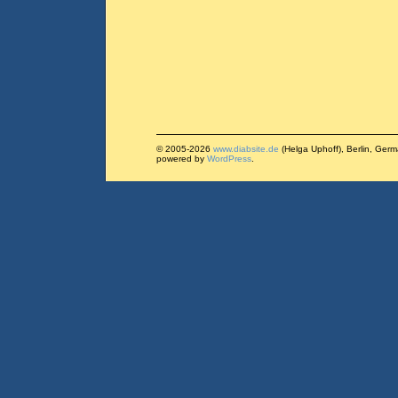
© 2005-2026
www.diabsite.de
(Helga Uphoff), Berlin, Ger
powered by
WordPress
.