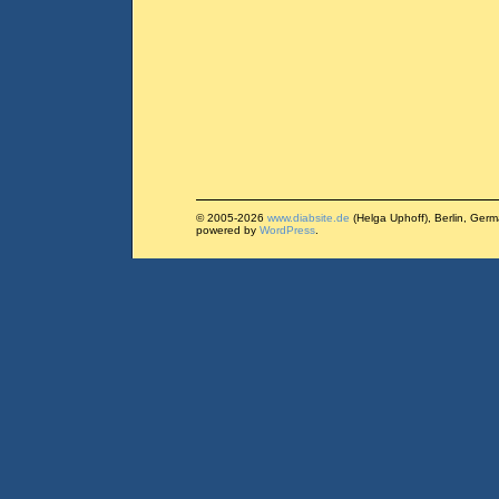
© 2005-2026
www.diabsite.de
(Helga Uphoff), Berlin, Ger
powered by
WordPress
.