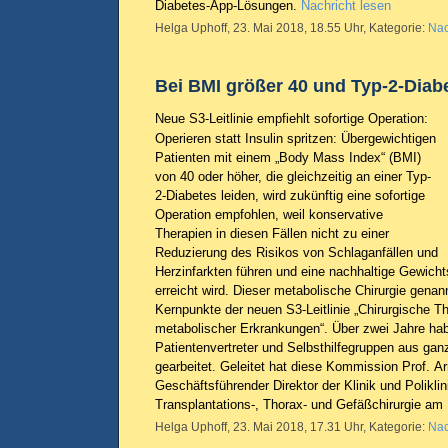
Diabetes-App-Lösungen.
Nachricht lesen
Helga Uphoff, 23. Mai 2018, 18.55 Uhr, Kategorie:
Nac
Bei BMI größer 40 und Typ-2-Diab
Neue S3-Leitlinie empfiehlt sofortige Operation:
Operieren statt Insulin spritzen: Übergewichtigen
Patienten mit einem „Body Mass Index“ (BMI)
von 40 oder höher, die gleichzeitig an einer Typ-
2-Diabetes leiden, wird zukünftig eine sofortige
Operation empfohlen, weil konservative
Therapien in diesen Fällen nicht zu einer
Reduzierung des Risikos von Schlaganfällen und
Herzinfarkten führen und eine nachhaltige Gewicht
erreicht wird. Dieser metabolische Chirurgie genannt
Kernpunkte der neuen S3-Leitlinie „Chirurgische T
metabolischer Erkrankungen“. Über zwei Jahre ha
Patientenvertreter und Selbsthilfegruppen aus ga
gearbeitet. Geleitet hat diese Kommission Prof. Ar
Geschäftsführender Direktor der Klinik und Poliklini
Transplantations-, Thorax- und Gefäßchirurgie a
Helga Uphoff, 23. Mai 2018, 17.31 Uhr, Kategorie:
Nac