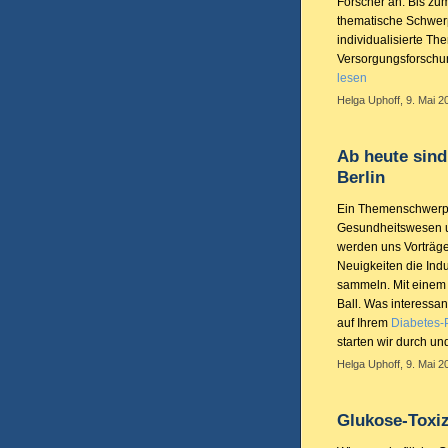
Forscher an. Bis zum
thematische Schwerp
individualisierte Th
Versorgungsforschun
lesen
Helga Uphoff, 9. Mai 2
Ab heute sind
Berlin
Ein Themenschwerpun
Gesundheitswesen un
werden uns Vorträg
Neuigkeiten die Indu
sammeln. Mit einem 
Ball. Was interessa
auf Ihrem
Diabetes-P
starten wir durch un
Helga Uphoff, 9. Mai 2
Glukose-Toxiz