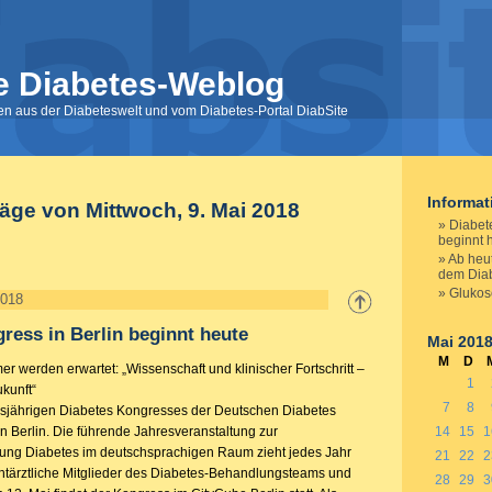
e Diabetes-Weblog
nen aus der Diabeteswelt und vom Diabetes-Portal DiabSite
Informa
räge von Mittwoch, 9. Mai 2018
Diabet
beginnt 
Ab heut
dem Diab
Glukose
2018
ress in Berlin beginnt heute
Mai 201
M
D
 werden erwartet: „Wissenschaft und klinischer Fortschritt –
1
kunft“
7
8
iesjährigen Diabetes Kongresses der Deutschen Diabetes
n Berlin. Die führende Jahresveranstaltung zur
14
15
1
ung Diabetes im deutschsprachigen Raum zieht jedes Jahr
21
22
2
chtärztliche Mitglieder des Diabetes-Behandlungsteams und
28
29
3