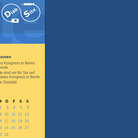
tionen
es Kongress in Berlin
heute
e sind wir für Sie auf
etes Kongress in Berlin
-Toxizität
8
M
D
F
S
S
2
3
4
5
6
9
10
11
12
13
6
17
18
19
20
3
24
25
26
27
0
31