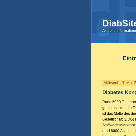
DiabSit
Aktuelle Informatio
Eint
Mittwoch, 9. Mai 
Diabetes Kong
Rund 6000 Teilnehmer
gemeinsam in die Zu
ist das Motto des d
Gesellschaft (DDG) i
Stoffwechselerkrank
rund 6000 Ärzte, ni