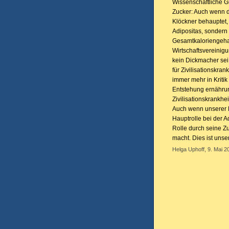
Wissenschaftliche 
Zucker: Auch wenn d
Klöckner behauptet, 
Adipositas, sonder
Gesamtkaloriengehal
Wirtschaftsvereinigu
kein Dickmacher sei
für Zivilisationskra
immer mehr in Kritik
Entstehung ernähru
Zivilisationskrankhe
Auch wenn unserer M
Hauptrolle bei der A
Rolle durch seine Z
macht. Dies ist uns
Helga Uphoff, 9. Mai 2