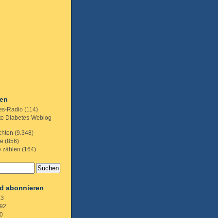
ien
es-Radio
(114)
te Diabetes-Weblog
chten
(9.348)
te
(856)
e zählen
(164)
d abonnieren
.3
92
0