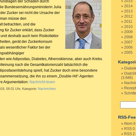
2015
Grundlagen der Schäden durch
2014
ie Bundesernährungsministerin Julia
2013
der Zucker sei nicht die Ursache der
2012
n man müsse den
2011
t betrachten, und die
2010
ng für Zucker erklärt, dass Zucker
2009
 und deshalb auch kein Risikofaktor
2008
nkheiten, gerät der Zuckerkonsum
2007
 als wesentlicher Faktor bei der
2006
2005
ngsabhängiger
iten wie Adipositas, Diabetes, Atherosklerose, aber auch Krebs.
Kategor
einung nach die Gesamtkalorienzahl tatsächlich die
Diabet
dipositasentstehung spielt, hat Zucker doch eine besondere
DiabSi
usammensetzung, die ihn zu einem „Double-Hit“-Agenten
(3.686)
ere Argumentation:
Nachricht lesen
Nachri
Rezep
018, 08.01 Uhr, Kategorie:
Nachrichten
Schritt
RSS-Fee
Atom 0
RSS 0.
RSS 2.