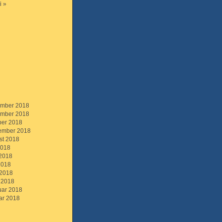
i »
mber 2018
mber 2018
ber 2018
ember 2018
st 2018
2018
 2018
2018
 2018
 2018
uar 2018
ar 2018