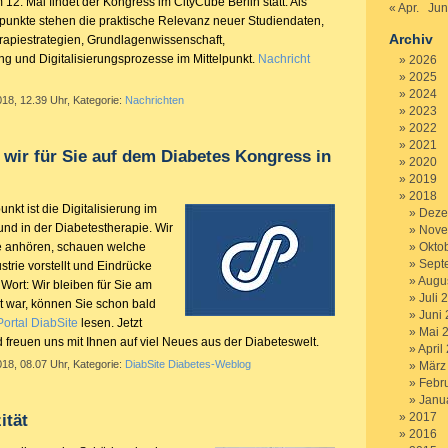
 12. Mai findet der Kongress im CityCube Berlin statt. Als
« Apr.
Jun
unkte stehen die praktische Relevanz neuer Studiendaten,
Archiv
erapiestrategien, Grundlagenwissenschaft,
g und Digitalisierungsprozesse im Mittelpunkt.
Nachricht
2026
2025
2024
018, 12.39 Uhr, Kategorie:
Nachrichten
2023
2022
2021
 wir für Sie auf dem Diabetes Kongress in
2020
2019
2018
kt ist die Digitalisierung im
Deze
d in der Diabetestherapie. Wir
Nove
e anhören, schauen welche
Okto
Sept
strie vorstellt und Eindrücke
Augu
Wort: Wir bleiben für Sie am
Juli 
nt war, können Sie schon bald
Juni
ortal DiabSite
lesen. Jetzt
Mai 
d freuen uns mit Ihnen auf viel Neues aus der Diabeteswelt.
April
018, 08.07 Uhr, Kategorie:
DiabSite Diabetes-Weblog
März
Febr
Janu
2017
ität
2016