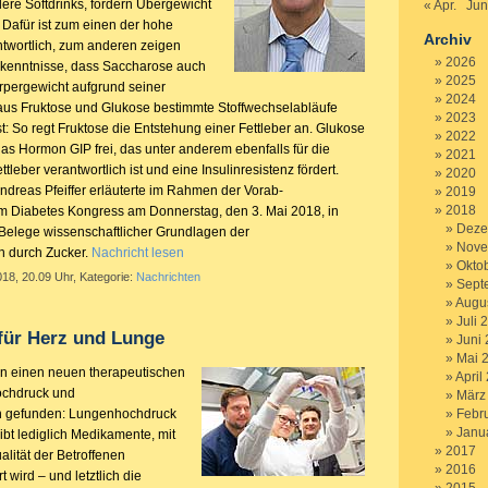
ere Softdrinks, fördern Übergewicht
« Apr.
Jun
 Dafür ist zum einen der hohe
Archiv
ntwortlich, zum anderen zeigen
2026
rkenntnisse, dass Saccharose auch
2025
pergewicht aufgrund seiner
2024
s Fruktose und Glukose bestimmte Stoffwechselabläufe
2023
t: So regt Fruktose die Entstehung einer Fettleber an. Glukose
2022
as Hormon GIP frei, das unter anderem ebenfalls für die
2021
tleber verantwortlich ist und eine Insulinresistenz fördert.
2020
ndreas Pfeiffer erläuterte im Rahmen der Vorab-
2019
2018
m Diabetes Kongress am Donnerstag, den 3. Mai 2018, in
Deze
 Belege wissenschaftlicher Grundlagen der
Nove
n durch Zucker.
Nachricht lesen
Okto
018, 20.09 Uhr, Kategorie:
Nachrichten
Sept
Augu
Juli 
 für Herz und Lunge
Juni
Mai 
 einen neuen therapeutischen
April
ochdruck und
März
n gefunden: Lungenhochdruck
Febr
Janu
 gibt lediglich Medikamente, mit
2017
lität der Betroffenen
2016
wird – und letztlich die