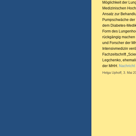
Möglichkeit der Lun
Medizinischen Hoch
Ansatz zur Behandl
Pumpschwäche der r
dem Diabetes-Medik
Form des Lungenhoch
rückgängig machen 
und Forscher der MH
Intensivmedizin ver
Fachzeitschrift „Scie
Legchenko, ehemali
der MHH.
Nachricht
Helga Uphoff, 3. Mai 2