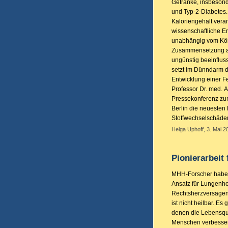
Getränke, insbesond
und Typ-2-Diabetes.
Kaloriengehalt vera
wissenschaftliche E
unabhängig vom Kör
Zusammensetzung au
ungünstig beeinfluss
setzt im Dünndarm d
Entwicklung einer Fet
Professor Dr. med. A
Pressekonferenz zu
Berlin die neuesten
Stoffwechselschäde
Helga Uphoff, 3. Mai 2
Pionierarbeit
MHH-Forscher haben
Ansatz für Lungenh
Rechtsherzversage
ist nicht heilbar. Es
denen die Lebensqua
Menschen verbessert 