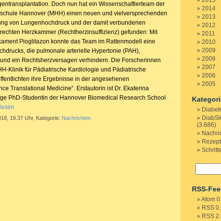
2015
gentransplantation. Doch nun hat ein Wissenschaftlerteam der
2014
schule Hannover (MHH) einen neuen und vielversprechenden
2013
ung von Lungenhochdruck und der damit verbundenen
2012
echten Herzkammer (Rechtherzinsuffizienz) gefunden: Mit
2011
ament Pioglitazon konnte das Team im Rattenmodell eine
2010
2009
drucks, die pulmonale arterielle Hypertonie (PAH),
2008
und ein Rechtsherzversagen verhindern. Die Forscherinnen
2007
H-Klinik für Pädiatrische Kardiologie und Pädiatrische
2006
öffentlichten ihre Ergebnisse in der angesehenen
2005
nce Translational Medicine“. Erstautorin ist Dr. Ekaterina
ge PhD-Studentin der Hannover Biomedical Research School
Kategor
 lesen
Diabet
DiabSi
018, 19.37 Uhr, Kategorie:
Nachrichten
(3.686)
Nachri
Rezep
Schritt
RSS-Fee
Atom 0
RSS 0.
RSS 2.