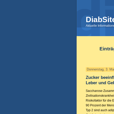
DiabSit
Aktuelle Informatio
Einträ
Donnerstag, 3. Ma
Zucker beeinf
Leber und Ge
Saccharose-Zusamme
Zivilisationskrankhei
Risikofaktor für die
90 Prozent der Mens
Typ 2 sind auch adi