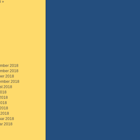
i »
mber 2018
mber 2018
ber 2018
ember 2018
st 2018
2018
 2018
2018
 2018
 2018
uar 2018
ar 2018