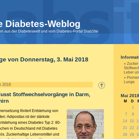
e Diabetes-Weblog
nen aus der Diabeteswelt und vom Diabetes-Portal DiabSite
Informa
ge von Donnerstag, 3. Mai 2018
Zucker 
Stoffwec
Leber un
Pionier
Lunge
i 2018
lusst Stoffwechselvorgänge in Darm,
Mai 201
hirn
M
D
1
nsetzung fördert Entstehung von
7
8
ten: Adipositas ist der stärkste
14
15
1
 Entstehung eines Diabetes Typ 2: 80-
21
22
2
chen in Deutschland mit Diabetes
pös. Zuckerhaltige Lebensmittel und
28
29
3