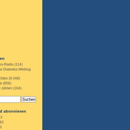
ien
es-Radio
(114)
te Diabetes-Weblog
chten
(9.348)
te
(856)
e zählen
(164)
d abonnieren
.3
92
0