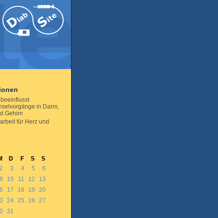
tionen
beeinflusst
hselvorgänge in Darm,
d Gehirn
arbeit für Herz und
8
M
D
F
S
S
2
3
4
5
6
9
10
11
12
13
6
17
18
19
20
3
24
25
26
27
0
31