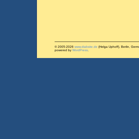
© 2005-2026
www.diabsite.de
(Helga Uphoff), Berlin, Ger
powered by
WordPress
.