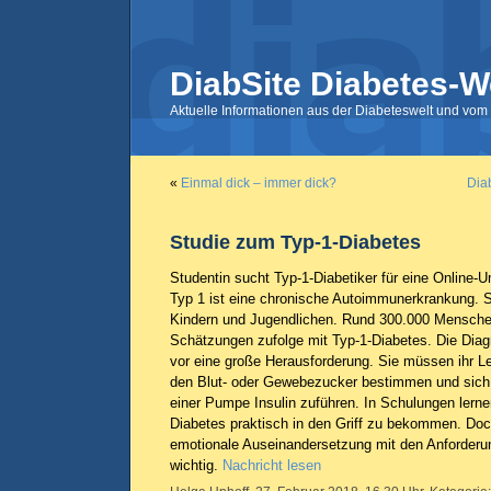
DiabSite Diabetes-W
Aktuelle Informationen aus der Diabeteswelt und vom 
«
Einmal dick – immer dick?
Dia
Studie zum Typ-1-Diabetes
Studentin sucht Typ-1-Diabetiker für eine Online-U
Typ 1 ist eine chronische Autoimmunerkrankung. Si
Kindern und Jugendlichen. Rund 300.000 Mensche
Schätzungen zufolge mit Typ-1-Diabetes. Die Diagn
vor eine große Herausforderung. Sie müssen ihr L
den Blut- oder Gewebezucker bestimmen und sich 
einer Pumpe Insulin zuführen. In Schulungen lernen
Diabetes praktisch in den Griff zu bekommen. Doc
emotionale Auseinandersetzung mit den Anforderun
wichtig.
Nachricht lesen