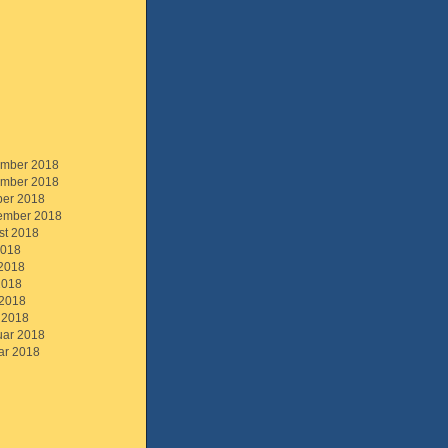
mber 2018
mber 2018
ber 2018
ember 2018
st 2018
2018
 2018
2018
 2018
 2018
uar 2018
ar 2018