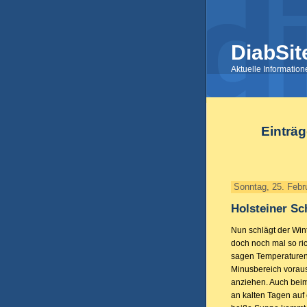
DiabSit
Aktuelle Informatio
Einträg
Sonntag, 25. Febr
Holsteiner S
Nun schlägt der Win
doch noch mal so ri
sagen Temperaturen 
Minusbereich voraus
anziehen. Auch beim
an kalten Tagen auf