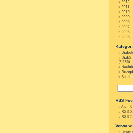
2012
2011
2010
2009
2008
2007
2006
2005
Kategor
Diabet
DiabSi
(3.686)
Nachri
Rezep
Schritt
RSS-Fee
Atom 0
RSS 0.
RSS 2.
Verwand
Beate 