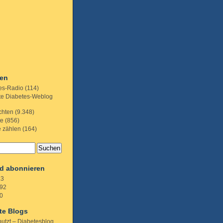
ien
es-Radio
(114)
te Diabetes-Weblog
chten
(9.348)
te
(856)
e zählen
(164)
d abonnieren
.3
92
0
te Blogs
putzt – Diabetesblog