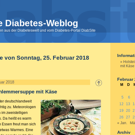
e Diabetes-Weblog
nen aus der Diabeteswelt und vom Diabetes-Portal DiabSite
Informa
e von Sonntag, 25. Februar 2018
Holste
mit Käse
Februar
uar 2018
M
D
chlemmersuppe mit Käse
5
6
ter deutschlandweit
12
13
1
chtig zu. Meteorologen
19
20
2
im zweistelligen
26
27
2
. Da heißt es warm
« Jan.
Mä
 Essen freut man sich
 etwas Warmes. Eine
Archiv