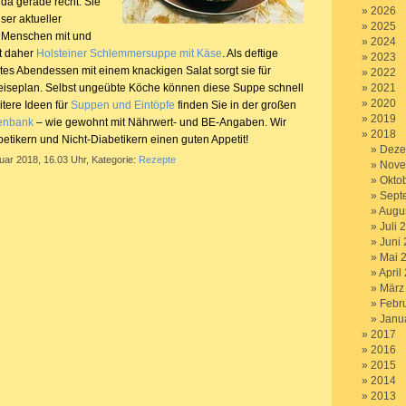
a gerade recht. Sie
2026
ser aktueller
2025
r Menschen mit und
2024
t daher
Holsteiner Schlemmersuppe mit Käse
. Als deftige
2023
tes Abendessen mit einem knackigen Salat sorgt sie für
2022
iseplan. Selbst ungeübte Köche können diese Suppe schnell
2021
2020
itere Ideen für
Suppen und Eintöpfe
finden Sie in der großen
2019
enbank
– wie gewohnt mit Nährwert- und BE-Angaben. Wir
2018
etikern und Nicht-Diabetikern einen guten Appetit!
Deze
uar 2018, 16.03 Uhr, Kategorie:
Rezepte
Nove
Okto
Sept
Augu
Juli 
Juni
Mai 
April
März
Febr
Janu
2017
2016
2015
2014
2013