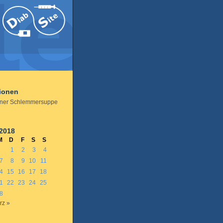
tionen
iner Schlemmersuppe
 2018
M
D
F
S
S
1
2
3
4
7
8
9
10
11
4
15
16
17
18
1
22
23
24
25
8
rz »