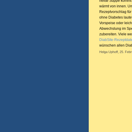
heiße Suppe kommt d
wärmt von innen. Un
Rezeptvorschlag fü
ohne Diabetes laute
Vorspeise oder leich
Abwechslung im Spe
zubereiten. Viele we
DiabSite-Rezeptdat
wünschen allen Diab
Helga Uphoff, 25. Febr