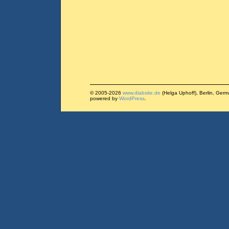
© 2005-2026
www.diabsite.de
(Helga Uphoff), Berlin, Ger
powered by
WordPress
.