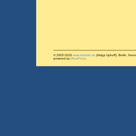
© 2005-2026
www.diabsite.de
(Helga Uphoff), Berlin, Ger
powered by
WordPress
.