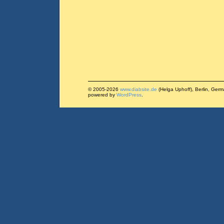
© 2005-2026
www.diabsite.de
(Helga Uphoff), Berlin, Ger
powered by
WordPress
.