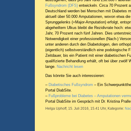
Fußsyndrom (DFS)
entwickeln. Circa 70 Prozent a
Deutschland werden bei Menschen mit Diabetes me
aktuell über 50.000 Amputationen, wovon etwa die
Sprunggelenks (=Major-Amputation) erfolgt, entspr
abgeheiltem Ulkus bleibt die Rezidivrate hoch: e
Jahr, 70 Prozent nach fünf Jahren. Dies unterstre
Notwendigkeit einer professionellen (Nach-) Versor
unter anderen durch den Diabetologen, den orth
(eigentlich) selbstverständlich eine podologische Fa
Zeitdauer, bis ein Patient mit einer diabetischen 
qualifizierte Behandlung erhält, oft bei über zwöl
lange.
Nachricht lesen
Das könnte Sie auch interessieren:
–
Diabetisches Fußsyndrom
– Ein Schwerpunktthe
Portal DiabSite.
–
Fußprobleme bei Diabetes – Amputationen verm
Portal DiabSite im Gespräch mit Dr. Kristina Pralle
Helga Uphoff, 15. Juli 2016, 15.41 Uhr, Kategorie:
Nac