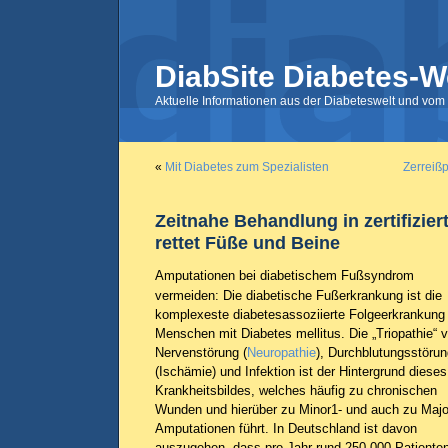
DiabSite Diabetes-W
Aktuelle Informationen aus der Diabeteswelt und vom 
«
Mit Diabetes zum Spezialisten
Zerreißp
Zeitnahe Behandlung in zertifizier
rettet Füße und Beine
Amputationen bei diabetischem Fußsyndrom
vermeiden: Die diabetische Fußerkrankung ist die
komplexeste diabetesassoziierte Folgeerkrankung 
Menschen mit Diabetes mellitus. Die „Triopathie“ 
Nervenstörung (
Neuropathie
), Durchblutungsstörun
(Ischämie) und Infektion ist der Hintergrund dieses
Krankheitsbildes, welches häufig zu chronischen
Wunden und hierüber zu Minor1- und auch zu Majo
Amputationen führt. In Deutschland ist davon
auszugehen, dass pro Jahr rund 250.000 Patiente