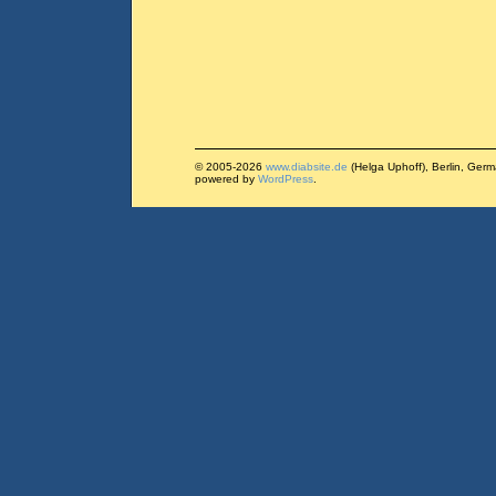
© 2005-2026
www.diabsite.de
(Helga Uphoff), Berlin, Ger
powered by
WordPress
.