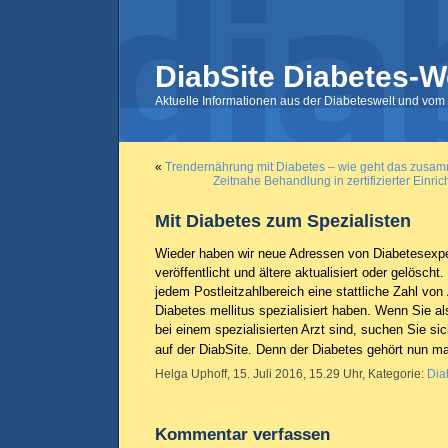
DiabSite Diabetes-W
Aktuelle Informationen aus der Diabeteswelt und vom 
«
Trendernährung mit Diabetes – wie geht das zusa
Zeitnahe Behandlung in zertifizierter Einri
Mit Diabetes zum Spezialisten
Wieder haben wir neue Adressen von Diabetesexpe
veröffentlicht und ältere aktualisiert oder gelöscht
jedem Postleitzahlbereich eine stattliche Zahl von 
Diabetes mellitus spezialisiert haben. Wenn Sie al
bei einem spezialisierten Arzt sind, suchen Sie si
auf der DiabSite. Denn der Diabetes gehört nun m
Helga Uphoff, 15. Juli 2016, 15.29 Uhr, Kategorie:
Dia
Kommentar verfassen