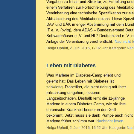
Vorgaben zu Inhalt und Struktur, zu Erstellung und
einem Verfahren zur Fortschreibung des Medikatio
Vereinbarung eine technische Spezifikation zur el
Aktualisierung des Medikationsplans. Diese Spezi
DAV und BÄK in enger Abstimmung mit dem Bund
IT e. V. (bvitg), dem ADAS – Bundesverband Deut
Softwarehäuser e. V. und HL7 Deutschland e. V. ers
Anlage der Vereinbarung veröffentlicht.
Nachricht 
Helga Uphoff, 2. Juni 2016, 17.02 Uhr, Kategorie:
Nach
Leben mit Diabetes
Was Marlene im Diabetes-Camp erlebt und
gelernt hat: Das Leben mit Diabetes ist
schwierig. Diabetiker, die nicht richtig mit ihrer
Erkrankung umgehen, riskieren
Langzeitschäden. Deshalb lernt die 11-jährige
Marlene in einem Diabetes-Camp, wie sie ihre
chronische Krankheit besser in den Griff
bekommt. Jetzt muss sie dank Pumpe auch nicht m
Marlene früher schlimm war.
Nachricht lesen
Helga Uphoff, 2. Juni 2016, 16.22 Uhr, Kategorie:
Nach