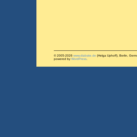
© 2005-2026
www.diabsite.de
(Helga Uphoff), Berlin, Ger
powered by
WordPress
.