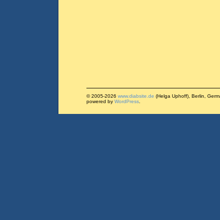
© 2005-2026
www.diabsite.de
(Helga Uphoff), Berlin, Ger
powered by
WordPress
.