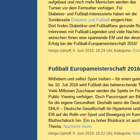
aufgebaut und noch mehr Menschen werden das
Turnier vor dem Fernseher verfolgen. Für
Diabetes- und Fußball-Interessierte haben wir die
Sonderseite
Diabetes und Fußball
eingerichtet.
Dort finden Diabetiker und Fußballfans gesunde Re
Interviews mit Fußball-Legenden und viele Nachr
wünschen Ihnen eine spannende EM und der deuts
Erfolg bei der Fußball-Europameisterschaft 2016!
Helga Uphoff, 9. Juni 2016, 18.24 Uhr, Kategorie:
Dia
Fußball Europameisterschaft 2016
Mitfiebern und selbst Sport treiben – für einen gu
bis 10. Juli 2016 wird Fußball das beherrschende 
Viele Millionen Zuschauer werden die Spiele im F
Public Viewing verfolgen. Doch Passivsport am Bil
für die eigene Gesundheit. Deshalb weist die Deut
DHL® – Deutsche Gesellschaft für Hypertonie und 
EM auf die Rolle von Sport und Bewegung im Ka
Bluthochdruck hin. Ein zu hoher Blutdruck ixt auch 
Thema.
Nachricht lesen
Helga Uphoff, 9. Juni 2016, 16.52 Uhr, Kategorie:
Nach