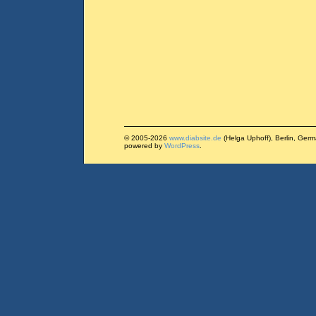
© 2005-2026
www.diabsite.de
(Helga Uphoff), Berlin, Ger
powered by
WordPress
.