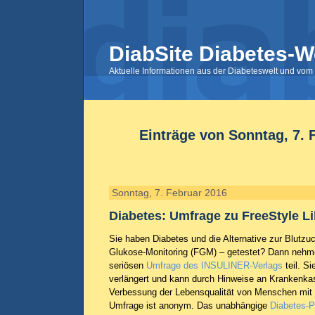
DiabSite Diabetes-W
Aktuelle Informationen aus der Diabeteswelt und vom 
Einträge von Sonntag, 7. 
Sonntag, 7. Februar 2016
Diabetes: Umfrage zu FreeStyle Li
Sie haben Diabetes und die Alternative zur Blutz
Glukose-Monitoring (FGM) – getestet? Dann nehmen
seriösen
Umfrage des INSULINER-Verlags
teil. Si
verlängert und kann durch Hinweise an Krankenkas
Verbessung der Lebensqualität von Menschen mit 
Umfrage ist anonym. Das unabhängige
Diabetes-P