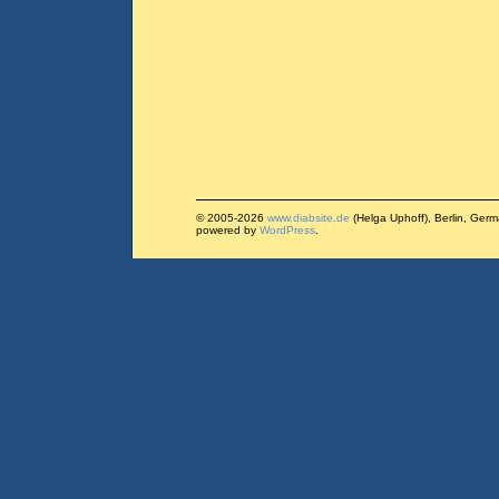
© 2005-2026
www.diabsite.de
(Helga Uphoff), Berlin, Ger
powered by
WordPress
.