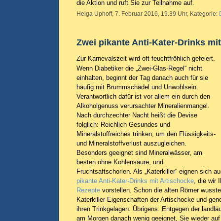
die Aktion und ruft Sie zur Teilnahme auf.
Helga Uphoff, 7. Februar 2016, 19.39 Uhr, Kategorie:
Zwei pikante Anti-Kater-Drinks mi
Zur Karnevalszeit wird oft feuchtfröhlich gefeiert.
Wenn Diabetiker die „Zwei-Glas-Regel“ nicht
einhalten, beginnt der Tag danach auch für sie
häufig mit Brummschädel und Unwohlsein.
Verantwortlich dafür ist vor allem ein durch den
Alkoholgenuss verursachter Mineralienmangel.
Nach durchzechter Nacht heißt die Devise
folglich: Reichlich Gesundes und
Mineralstoffreiches trinken, um den Flüssigkeits-
und Mineralstoffverlust auszugleichen.
Besonders geeignet sind Mineralwässer, am
besten ohne Kohlensäure, und
Fruchtsaftschorlen. Als „Katerkiller“ eignen sich a
pikante Anti-Kater-Drinks mit Artischocke
, die wir
Rezepte
vorstellen. Schon die alten Römer wusst
Katerkiller-Eigenschaften der Artischocke und geno
ihren Trinkgelagen. Übrigens: Entgegen der landlä
am Morgen danach wenig geeignet, Sie wieder auf 