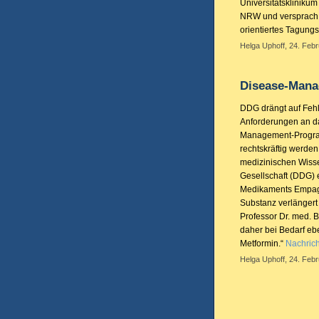
Universitätskliniku
NRW und versprach e
orientiertes Tagun
Helga Uphoff, 24. Febr
Disease-Mana
DDG drängt auf Fehle
Anforderungen an d
Management-Programm
rechtskräftig werden
medizinischen Wisse
Gesellschaft (DDG) 
Medikaments Empagli
Substanz verlängert 
Professor Dr. med. B
daher bei Bedarf eb
Metformin.“
Nachrich
Helga Uphoff, 24. Febr