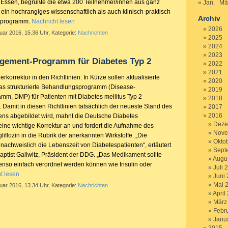
m Essen, begrüßte die etwa 200 Teilnehmer/innen aus ganz
« Jan.
Mä
in hochrangiges wissenschaftlich als auch klinisch-praktisch
Archiv
gsprogramm.
Nachricht lesen
2026
uar 2016, 15.36 Uhr, Kategorie:
Nachrichten
2025
2024
2023
gement-Programm für Diabetes Typ 2
2022
2021
rkorrektur in den Richtlinien: In Kürze sollen aktualisierte
2020
as strukturierte Behandlungsprogramm (Disease-
2019
, DMP) für Patienten mit Diabetes mellitus Typ 2
2018
. Damit in diesen Richtlinien tatsächlich der neueste Stand des
2017
2016
ns abgebildet wird, mahnt die Deutsche Diabetes
Deze
eine wichtige Korrektur an und fordert die Aufnahme des
Nove
flozin in die Rubrik der anerkannten Wirkstoffe. „Die
Okto
nachweislich die Lebenszeit von Diabetespatienten“, erläutert
Sept
aptist Gallwitz, Präsident der DDG. „Das Medikament sollte
Augu
enso einfach verordnet werden können wie Insulin oder
Juli 
t lesen
Juni
Mai 
uar 2016, 13.34 Uhr, Kategorie:
Nachrichten
April
März
Febr
Janu