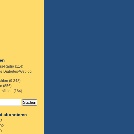
ien
es-Radio
(114)
te Diabetes-Weblog
chten
(9.348)
te
(856)
e zählen
(164)
d abonnieren
.3
92
0