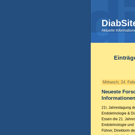
DiabSit
Aktuelle Informatio
Einträg
Mittwoch, 24. Feb
Neueste Fors
Informatione
21\. Jahrestagung de
Endokrinologie & Di
Essen die 21. Jahre
Endokrinologie und 
Führer, Direktorin d