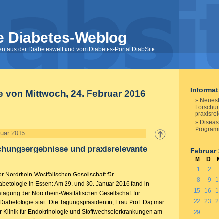
e Diabetes-Weblog
nen aus der Diabeteswelt und vom Diabetes-Portal DiabSite
Informa
e von Mittwoch, 24. Februar 2016
Neues
Forschu
praxisre
Disea
Programm
ruar 2016
chungsergebnisse und praxisrelevante
Februar
n
M
D
1
2
r Nordrhein-Westfälischen Gesellschaft für
8
9
1
abetologie in Essen: Am 29. und 30. Januar 2016 fand in
15
16
1
stagung der Nordrhein-Westfälischen Gesellschaft für
22
23
2
Diabetologie statt. Die Tagungspräsidentin, Frau Prof. Dagmar
er Klinik für Endokrinologie und Stoffwechselerkrankungen am
29