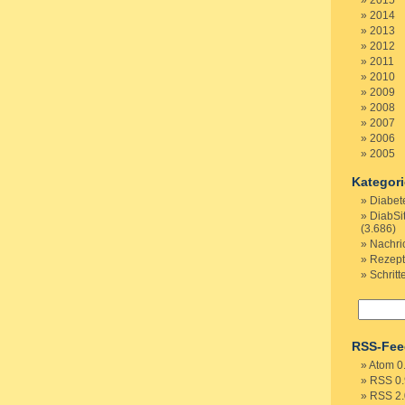
2015
2014
2013
2012
2011
2010
2009
2008
2007
2006
2005
Kategor
Diabet
DiabSi
(3.686)
Nachri
Rezep
Schritt
RSS-Fee
Atom 0
RSS 0.
RSS 2.