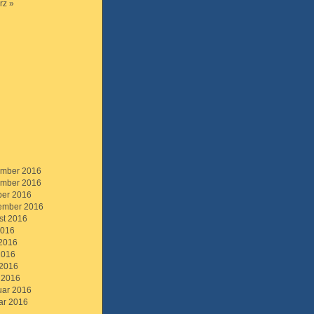
rz »
mber 2016
mber 2016
ber 2016
ember 2016
st 2016
2016
 2016
2016
 2016
 2016
uar 2016
ar 2016