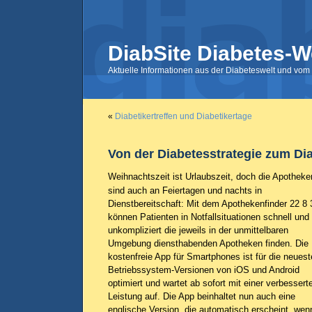
DiabSite Diabetes-W
Aktuelle Informationen aus der Diabeteswelt und vom 
«
Diabetikertreffen und Diabetikertage
Von der Diabetesstrategie zum Di
Weihnachtszeit ist Urlaubszeit, doch die Apotheke
sind auch an Feiertagen und nachts in
Dienstbereitschaft: Mit dem Apothekenfinder 22 8 
können Patienten in Notfallsituationen schnell und
unkompliziert die jeweils in der unmittelbaren
Umgebung diensthabenden Apotheken finden. Die
kostenfreie App für Smartphones ist für die neues
Betriebssystem-Versionen von iOS und Android
optimiert und wartet ab sofort mit einer verbessert
Leistung auf. Die App beinhaltet nun auch eine
englische Version, die automatisch erscheint, we