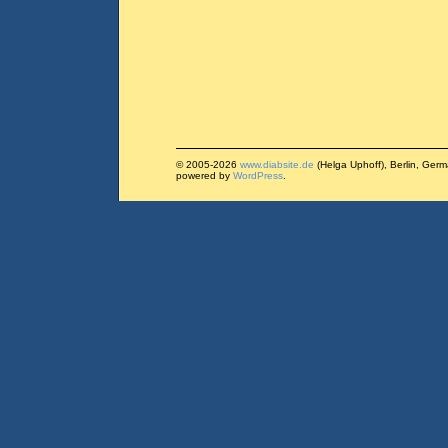
© 2005-2026
www.diabsite.de
(Helga Uphoff), Berlin, Ger
powered by
WordPress
.