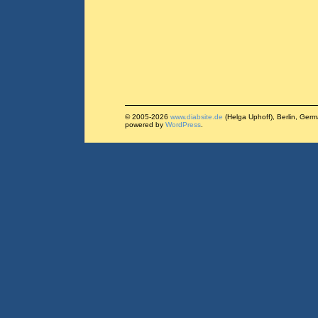
© 2005-2026
www.diabsite.de
(Helga Uphoff), Berlin, Ger
powered by
WordPress
.