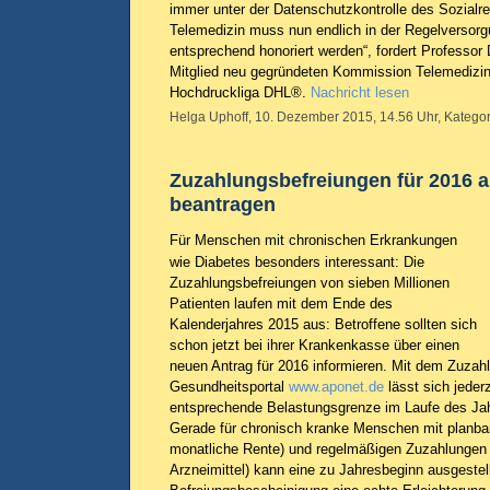
immer unter der Datenschutzkontrolle des Sozialre
Telemedizin muss nun endlich in der Regelversorg
entsprechend honoriert werden“, fordert Professor
Mitglied neu gegründeten Kommission Telemedizi
Hochdruckliga DHL®.
Nachricht lesen
Helga Uphoff, 10. Dezember 2015, 14.56 Uhr, Kategor
Zuzahlungsbefreiungen für 2016 a
beantragen
Für Menschen mit chronischen Erkrankungen
wie Diabetes besonders interessant: Die
Zuzahlungsbefreiungen von sieben Millionen
Patienten laufen mit dem Ende des
Kalenderjahres 2015 aus: Betroffene sollten sich
schon jetzt bei ihrer Krankenkasse über einen
neuen Antrag für 2016 informieren. Mit dem Zuzah
Gesundheitsportal
www.aponet.de
lässt sich jederz
entsprechende Belastungsgrenze im Laufe des Jahr
Gerade für chronisch kranke Menschen mit planb
monatliche Rente) und regelmäßigen Zuzahlungen (z
Arzneimittel) kann eine zu Jahresbeginn ausgestel