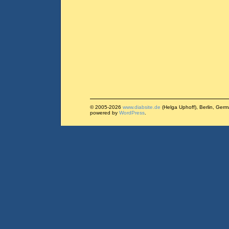
© 2005-2026
www.diabsite.de
(Helga Uphoff), Berlin, Ger
powered by
WordPress
.