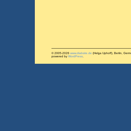
© 2005-2026
www.diabsite.de
(Helga Uphoff), Berlin, Ger
powered by
WordPress
.