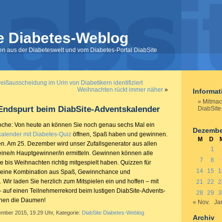
e Diabetes-Weblog
nen aus der Diabeteswelt und vom Diabetes-Portal DiabSite
eißausscheidung im Urin von Diabetikern identifiziert
Weihnachten rückt immer näher
»
Informa
Mitmac
Endspurt beim DiabSite-Adventskalender
DiabSite
che: Von heute an können Sie noch genau sechs Mal ein
Dezembe
alender mit Diabetes-Quiz
öffnen, Spaß haben und gewinnen.
M
D
n. Am 25. Dezember wird unser Zufallsgenerator aus allen
1
 eine/n Hauptgewinner/in ermitteln. Gewinnen können alle
7
8
e bis Weihnachten richtig mitgespielt haben. Quizzen für
14
15
1
t eine Kombination aus Spaß, Gewinnchance und
Wir laden Sie herzlich zum Mitspielen ein und hoffen – mit
21
22
2
 – auf einen Teilnehmerrekord beim lustigen DiabSite-Advents-
28
29
3
hnen die Daumen!
« Nov.
Ja
ember 2015, 19.29 Uhr, Kategorie:
DiabSite Diabetes-Weblog
Archiv