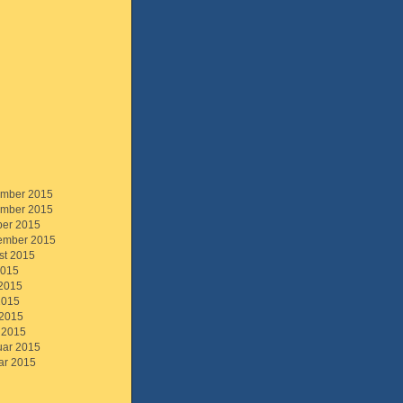
mber 2015
mber 2015
ber 2015
ember 2015
st 2015
2015
 2015
2015
 2015
 2015
uar 2015
ar 2015