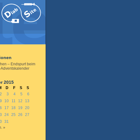
tionen
hen – Endspurt beim
-Adventskalender
r 2015
M
D
F
S
S
2
3
4
5
6
9
10
11
12
13
6
17
18
19
20
3
24
25
26
27
0
31
n. »