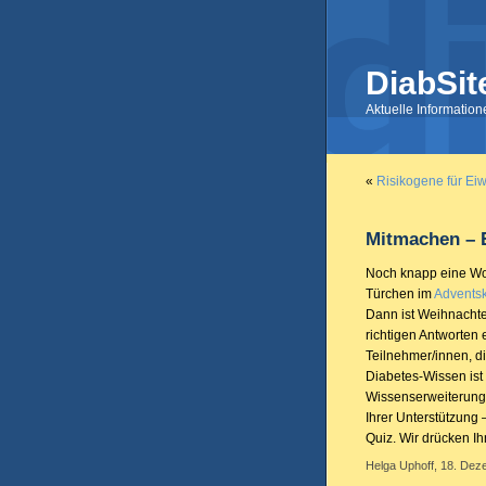
DiabSit
Aktuelle Informatio
«
Risikogene für Eiw
Mitmachen – 
Noch knapp eine Wo
Türchen im
Adventsk
Dann ist Weihnachte
richtigen Antworten
Teilnehmer/innen, di
Diabetes-Wissen is
Wissenserweiterung. 
Ihrer Unterstützung
Quiz. Wir drücken I
Helga Uphoff, 18. Dez