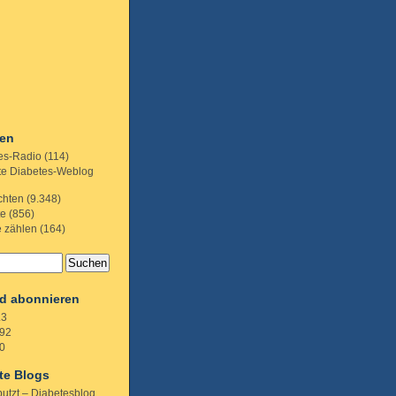
ien
es-Radio
(114)
te Diabetes-Weblog
chten
(9.348)
te
(856)
e zählen
(164)
d abonnieren
.3
92
0
te Blogs
putzt – Diabetesblog