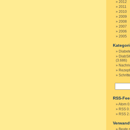
2012
2011
2010
2009
2008
2007
2006
2005
Kategor
Diabet
DiabSi
(3.686)
Nachri
Rezep
Schritt
RSS-Fee
Atom 0
RSS 0.
RSS 2.
Verwand
Beate 