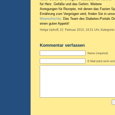
für Herz. Gefäße und das Gehirn. Weitere
Anregungen für Rezepte, mit denen das Fasten 
Ernährung zum Vergnügen wird, finden Sie in unse
Meeresfrüchte
. Das Team des Diabetes-Portals Di
einen guten Appetit!
Helga Uphoff, 22. Februar 2015, 19.51 Uhr, Kategorie
Kommentar verfassen
Name (required)
E-Mail (wird nicht verö