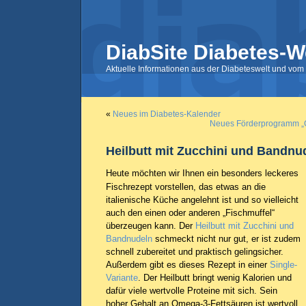
DiabSite Diabetes-W
Aktuelle Informationen aus der Diabeteswelt und vom 
«
Neues im Diabetes-Kalender
Neues Förderprogramm „C
Heilbutt mit Zucchini und Bandnu
Heute möchten wir Ihnen ein besonders leckeres
Fischrezept vorstellen, das etwas an die
italienische Küche angelehnt ist und so vielleicht
auch den einen oder anderen „Fischmuffel“
überzeugen kann. Der
Heilbutt mit Zucchini und
Bandnudeln
schmeckt nicht nur gut, er ist zudem
schnell zubereitet und praktisch gelingsicher.
Außerdem gibt es dieses Rezept in einer
Single-
Variante
. Der Heilbutt bringt wenig Kalorien und
dafür viele wertvolle Proteine mit sich. Sein
hoher Gehalt an Omega-3-Fettsäuren ist wertvoll