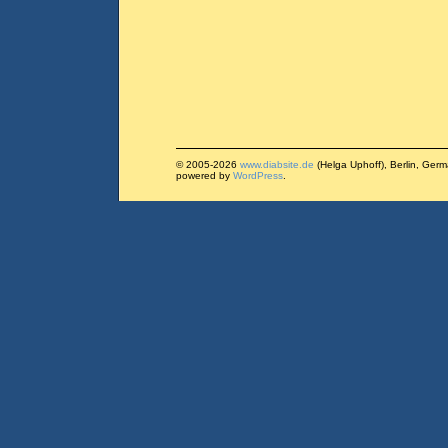
© 2005-2026
www.diabsite.de
(Helga Uphoff), Berlin, Ger
powered by
WordPress
.