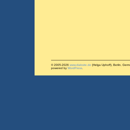
© 2005-2026
www.diabsite.de
(Helga Uphoff), Berlin, Ger
powered by
WordPress
.