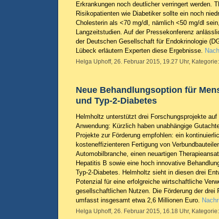
Erkrankungen noch deutlicher verringert werden. Th
Risikopatienten wie Diabetiker sollte ein noch niedr
Cholesterin als <70 mg/dl, nämlich <50 mg/dl sein
Langzeitstudien. Auf der Pressekonferenz anläss
der Deutschen Gesellschaft für Endokrinologie (D
Lübeck erläutern Experten diese Ergebnisse.
Nach
Helga Uphoff, 26. Februar 2015, 19.27 Uhr, Kategorie
Neue Behandlungsoption für Mens
und Typ-2-Diabetes
Helmholtz unterstützt drei Forschungsprojekte au
Anwendung: Kürzlich haben unabhängige Gutachter
Projekte zur Förderung empfohlen: ein kontinuierli
kosteneffizienteren Fertigung von Verbundbauteile
Automobilbranche, einen neuartigen Therapieansat
Hepatitis B sowie eine hoch innovative Behandlung
Typ-2-Diabetes. Helmholtz sieht in diesen drei E
Potenzial für eine erfolgreiche wirtschaftliche Ve
gesellschaftlichen Nutzen. Die Förderung der dre
umfasst insgesamt etwa 2,6 Millionen Euro.
Nachr
Helga Uphoff, 26. Februar 2015, 16.18 Uhr, Kategorie