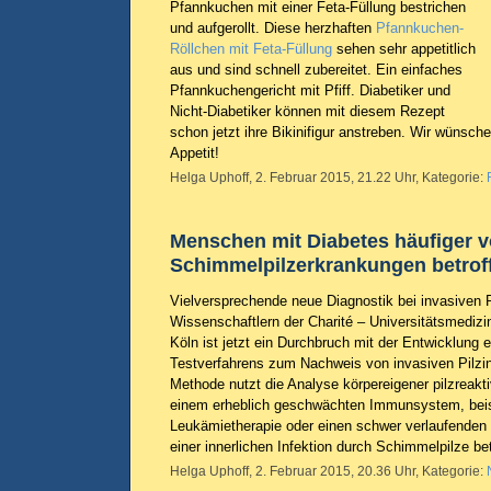
Pfannkuchen mit einer Feta-Füllung bestrichen
und aufgerollt. Diese herzhaften
Pfannkuchen-
Röllchen mit Feta-Füllung
sehen sehr appetitlich
aus und sind schnell zubereitet. Ein einfaches
Pfannkuchengericht mit Pfiff. Diabetiker und
Nicht-Diabetiker können mit diesem Rezept
schon jetzt ihre Bikinifigur anstreben. Wir wünsch
Appetit!
Helga Uphoff, 2. Februar 2015, 21.22 Uhr, Kategorie:
Menschen mit Diabetes häufiger 
Schimmelpilzerkrankungen betrof
Vielversprechende neue Diagnostik bei invasiven P
Wissenschaftlern der Charité – Universitätsmedizin
Köln ist jetzt ein Durchbruch mit der Entwicklung 
Testverfahrens zum Nachweis von invasiven Pilzin
Methode nutzt die Analyse körpereigener pilzreakti
einem erheblich geschwächten Immunsystem, beis
Leukämietherapie oder einen schwer verlaufenden 
einer innerlichen Infektion durch Schimmelpilze be
Helga Uphoff, 2. Februar 2015, 20.36 Uhr, Kategorie: