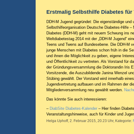
Erstmalig Selbsthilfe Diabetes fü
DDH-M Jugend gegründet: Die eigenständige und 
Selbsthilfeorganisation Deutsche Diabetes-Hilfe 
Diabetes (DDH-M) geht mit neuem Schwung ins ne
Weltdiabetestag 2014 mit der „DDH-M Jugend“ eine
Teens und Twens auf Bundesebene. Die DDH-M verf
junge Menschen mit Diabetes schon früh in die Sel
und ihnen die Möglichkeit zu geben, eigene Intere
und Öffentlichkeit zu vertreten. Als Vorstand für d
der Gründungsversammlung die Doktorandin Iris E
Vorsitzende, die Auszubildende Janina Wenzel und
Stübing gewählt. Der Vorstand wird innerhalb eines
Jugendvertretung aufbauen und im Rahmen der die
Mitgliederversammlung neu gewählt werden.
Nachr
Das könnte Sie auch interessieren:
–
DiabSite Diabetes-Kalender
– Hier finden Diabete
Veranstaltungshinweise, auch für Kinder und Jugen
Helga Uphoff, 2. Februar 2015, 20.23 Uhr, Kategorie: