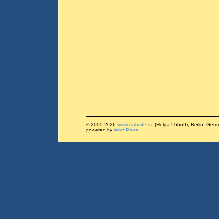
© 2005-2026
www.diabsite.de
(Helga Uphoff), Berlin, Ger
powered by
WordPress
.