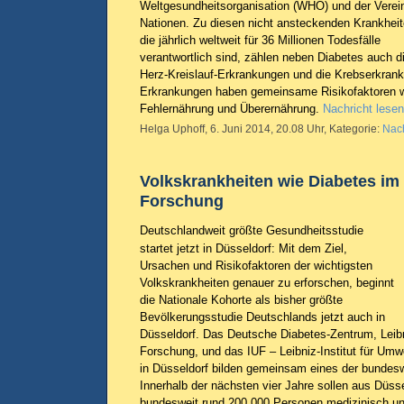
Weltgesundheitsorganisation (WHO) und der Verei
Nationen. Zu diesen nicht ansteckenden Krankheit
die jährlich weltweit für 36 Millionen Todesfälle
verantwortlich sind, zählen neben Diabetes auch d
Herz-Kreislauf-Erkrankungen und die Krebserkrank
Erkrankungen haben gemeinsame Risikofaktoren
Fehlernährung und Überernährung.
Nachricht lesen
Helga Uphoff, 6. Juni 2014, 20.08 Uhr, Kategorie:
Nach
Volkskrankheiten wie Diabetes im
Forschung
Deutschlandweit größte Gesundheitsstudie
startet jetzt in Düsseldorf: Mit dem Ziel,
Ursachen und Risikofaktoren der wichtigsten
Volkskrankheiten genauer zu erforschen, beginnt
die Nationale Kohorte als bisher größte
Bevölkerungsstudie Deutschlands jetzt auch in
Düsseldorf. Das Deutsche Diabetes-Zentrum, Leibn
Forschung, und das IUF – Leibniz-Institut für Um
in Düsseldorf bilden gemeinsam eines der bundesw
Innerhalb der nächsten vier Jahre sollen aus Düss
bundesweit rund 200.000 Personen medizinisch un