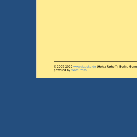
© 2005-2026
www.diabsite.de
(Helga Uphoff), Berlin, Ger
powered by
WordPress
.