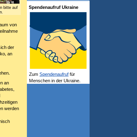
Spendenaufruf Ukraine
 bitte auf
n.
raum von
teilnahme
ich der
ko, an
ehen.
Zum
Spendenaufruf
für
Menschen in der Ukraine.
en an
abetes,
d
hzeitigen
ren werden
nisch