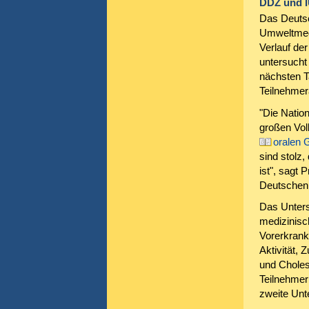
DDZ und I
Das Deutsc
Umweltmedi
Verlauf der
untersucht
nächsten T
Teilnehmer
"Die Natio
großen Volk
oralen 
sind stolz,
ist", sagt 
Deutschen
Das Unters
medizinisc
Vorerkrank
Aktivität,
und Choles
Teilnehmeri
zweite Unt