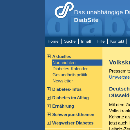
Das unabhängige Di
DiabSite
Home
Suche
Inhalt
Hilfe
Kontakt
Aktuelles
Volksk
Nachrichten
Diabetes-Kalender
Pressemitt
Gesundheitspolitik
Umweltmedi
Newsletter
Deutschl
Diabetes-Infos
Düsseld
Diabetes im Alltag
Mit dem Zi
Ernährung
Volkskrank
Schwerpunktthemen
Kohorte al
Wegweiser Diabetes
jetzt auch
Leibniz-Ze