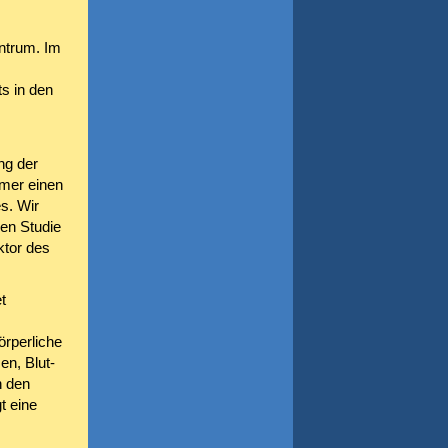
ntrum. Im
s in den
ng der
hmer einen
s. Wir
gen Studie
ktor des
t
rperliche
en, Blut-
n den
t eine