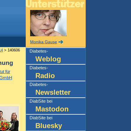
Monika Gause
14
> 140606
Diabetes-
Weblog
chung
Diabetes-
ut für
Radio
 gGmbH
Diabetes-
Newsletter
DiabSite bei
Mastodon
DiabSite bei
Bluesky