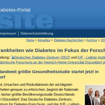
abetes-Portal
Impressum
Datenschutzerklärung
Home
>
Aktuelles
>
Diabetes-Nachrichten
>
Archive
>
20
rankheiten wie Diabetes im Fokus der Fors
eilung:
Deutsches Diabetes-Zentrum (DDZ)
und
IUF - Leibniz-Instit
zinische Forschung an der Heinrich-Heine-Universität Düsseldorf
andweit größte Gesundheitsstudie startet jetzt in
orf
el, Ursachen und Risikofaktoren der wichtigsten
heiten genauer zu erforschen, beginnt die Nationale
s bisher größte Bevölkerungsstudie Deutschlands
 in Düsseldorf. Das Deutsche Diabetes-Zentrum,
ntrum für Diabetes-Forschung, und das IUF - Leibniz-