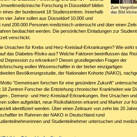
ür Umweltmedizinische Forschung in Düsseldorf bilden
Zum Vergrößern
eines der bundesweit 18 Studienzentren. Innerhalb
das Bild klicke
en vier Jahre sollen aus Düsseldorf 10.000 und
 rund 200.000 Personen medizinisch untersucht und über einen Zeit
Jahren beobachtet werden. Die persönlichen Einladungen zur Studien
zeit verschickt.
ie Ursachen für Krebs und Herz-Kreislauf-Erkrankungen? Wie wirkt s
 auf das Diabetes-Risiko aus? Welche Faktoren beeinflussen das Risi
d Depression zu erkranken? Diesen grundlegenden Fragen der
sforschung wollen Wissenschaftler in der bisher einzigartigen
dweiten Bevölkerungsstudie, der Nationalen Kohorte (NAKO), nachg
Motto "Gemeinsam forschen für eine gesündere Zukunft" untersuch
 18 Zentren Forscher die Entstehung chronischer Krankheiten wie Di
gen-, Demenz- und Herz-Kreislauf-Erkrankungen. Ihre Ursachen un
n sollen aufgeklärt, neue Risikofaktoren erkannt und Marker zur frü
ezielt identifiziert werden. Über einen Zeitraum von zehn bis 20 Jah
schaftler im Rahmen der NAKO in Deutschland rund
udienteilnehmerinnen und Studienteilnehmer untersuchen und medizi