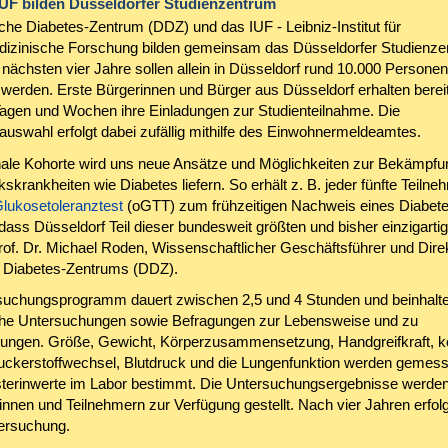
UF bilden Düsseldorfer Studienzentrum
he Diabetes-Zentrum (DDZ) und das IUF - Leibniz-Institut für
zinische Forschung bilden gemeinsam das Düsseldorfer Studienze
 nächsten vier Jahre sollen allein in Düsseldorf rund 10.000 Personen
 werden. Erste Bürgerinnen und Bürger aus Düsseldorf erhalten bereit
agen und Wochen ihre Einladungen zur Studienteilnahme. Die
auswahl erfolgt dabei zufällig mithilfe des Einwohnermeldeamtes.
nale Kohorte wird uns neue Ansätze und Möglichkeiten zur Bekämpfu
skrankheiten wie Diabetes liefern. So erhält z. B. jeder fünfte Teilne
Glukosetoleranztest
(oGTT) zum frühzeitigen Nachweis eines Diabete
 dass Düsseldorf Teil dieser bundesweit größten und bisher einzigarti
Prof. Dr. Michael Roden, Wissenschaftlicher Geschäftsführer und Dire
 Diabetes-Zentrums (DDZ).
uchungsprogramm dauert zwischen 2,5 und 4 Stunden und beinhalte
he Untersuchungen sowie Befragungen zur Lebensweise und zu
ungen. Größe, Gewicht, Körperzusammensetzung, Handgreifkraft, kö
 Zuckerstoffwechsel, Blutdruck und die Lungenfunktion werden gemess
terinwerte im Labor bestimmt. Die Untersuchungsergebnisse werde
nnen und Teilnehmern zur Verfügung gestellt. Nach vier Jahren erfolg
ersuchung.