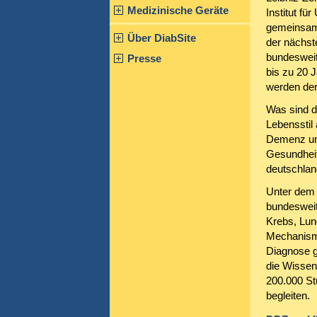
Medizinische Geräte
Institut f
gemeinsam 
Über DiabSite
der nächst
bundesweit
Presse
bis zu 20 
werden der
Was sind d
Lebensstil
Demenz un
Gesundheit
deutschlan
Unter dem 
bundesweit
Krebs, Lun
Mechanisme
Diagnose g
die Wissen
200.000 St
begleiten.