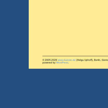
© 2005-2026
www.diabsite.de
(Helga Uphoff), Berlin, Ger
powered by
WordPress
.