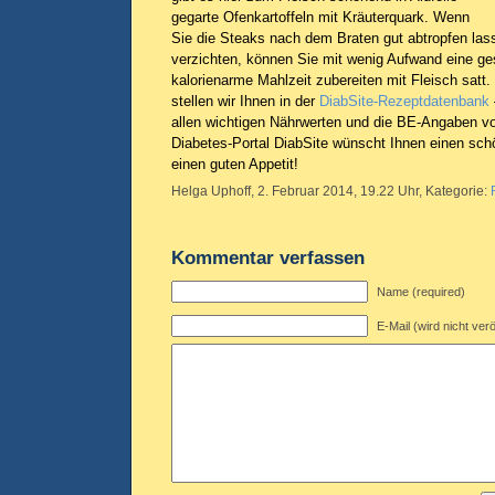
gegarte Ofenkartoffeln mit Kräuterquark. Wenn
Sie die Steaks nach dem Braten gut abtropfen las
verzichten, können Sie mit wenig Aufwand eine ge
kalorienarme Mahlzeit zubereiten mit Fleisch satt
stellen wir Ihnen in der
DiabSite-Rezeptdatenbank
allen wichtigen Nährwerten und die BE-Angaben 
Diabetes-Portal DiabSite wünscht Ihnen einen sch
einen guten Appetit!
Helga Uphoff, 2. Februar 2014, 19.22 Uhr, Kategorie:
Kommentar verfassen
Name (required)
E-Mail (wird nicht verö