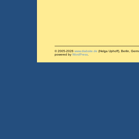
© 2005-2026
www.diabsite.de
(Helga Uphoff), Berlin, Ger
powered by
WordPress
.