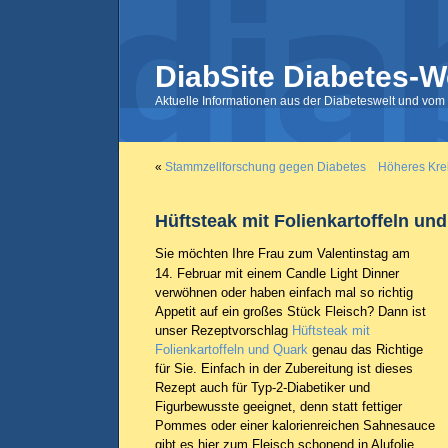
DiabSite Diabetes-W
Aktuelle Informationen aus der Diabeteswelt und vom 
«
Stammzellforschung gegen Diabetes
Höheres Kreb
Hüftsteak mit Folienkartoffeln un
Sie möchten Ihre Frau zum Valentinstag am
14. Februar mit einem Candle Light Dinner
verwöhnen oder haben einfach mal so richtig
Appetit auf ein großes Stück Fleisch? Dann ist
unser Rezeptvorschlag
Hüftsteak mit
Folienkartoffeln und Quark
genau das Richtige
für Sie. Einfach in der Zubereitung ist dieses
Rezept auch für Typ-2-Diabetiker und
Figurbewusste geeignet, denn statt fettiger
Pommes oder einer kalorienreichen Sahnesauce
gibt es hier zum Fleisch schonend in Alufolie