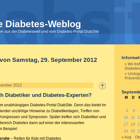
e Diabetes-Weblog
nen aus der Diabeteswelt und vom Diabetes-Portal DiabSite
Informa
 von Samstag, 29. September 2012
Wo tref
Diabetes
Urolog
Präventi
tember 2012
Septemb
ch Diabetiker und Diabetes-Experten?
M
D
em unabhängigen Diabetes-Portal DiabSite. Denn das bietet im
3
4
ender unzählige Hinweise zu Diabetikertagen, Treffen von
 Kongressen und Symposien. Später treffen sich Diabetiker und
10
11
1
ereich Diabetes dann auf einer der interessanten
17
18
1
m Beispiel:
24
25
2
« Aug.
Okt
sruhe
– Reiten für Kids mit Diabetes