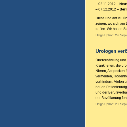
– 02.11.2012 –
Neu
– 07.12.2012 –
Berl
Diese und aktuell ü
zeigen, wo sich am D
treffen. Wir halten 
Helga Uphoff, 29. Sep
Urologen verö
Überernährung und
Krankheiten, die ur
Nieren, Abspecken f
vermeiden, Hodenho
verhindern: Vielen 
neuen Patientenratg
und der Berufsverba
der Bevölkerung for
Helga Uphoff, 29. Sep