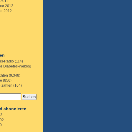
 2012
uar 2012
ar 2012
ien
es-Radio
(114)
te Diabetes-Weblog
chten
(9.348)
te
(856)
e zählen
(164)
d abonnieren
.3
92
0