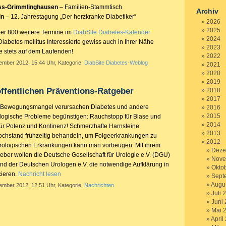
ss-Grimmlinghausen
– Familien-Stammtisch
Archiv
in
– 12. Jahrestagung „Der herzkranke Diabetiker“
2026
2025
ber 800 weitere Termine im
DiabSite Diabetes-Kalender
2024
iabetes mellitus Interessierte gewiss auch in Ihrer Nähe
2023
Sie stets auf dem Laufenden!
2022
tember 2012, 15.44 Uhr, Kategorie:
DiabSite Diabetes-Weblog
2021
2020
2019
ffentlichen Präventions-Ratgeber
2018
2017
 Bewegungsmangel verursachen Diabetes und andere
2016
2015
ologische Probleme begünstigen: Rauchstopp für Blase und
2014
ür Potenz und Kontinenz! Schmerzhafte Harnsteine
2013
chstand frühzeitig behandeln, um Folgeerkrankungen zu
2012
urologischen Erkrankungen kann man vorbeugen. Mit ihrem
Deze
eber wollen die Deutsche Gesellschaft für Urologie e.V. (DGU)
Nove
nd der Deutschen Urologen e.V. die notwendige Aufklärung in
Okto
cieren.
Nachricht lesen
Sept
Augu
tember 2012, 12.51 Uhr, Kategorie:
Nachrichten
Juli 
Juni
Mai 
April