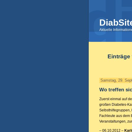
DiabSit
Aktuelle Informatio
Einträge
Samstag, 29. Sep
Wo treffen si
Zuerst einmal auf d
großen Diabetes-Kal
Selbsthilfegruppen,
Fachleute aus dem B
Veranstaltungen, zu
– 06.10.2012 –
Karl