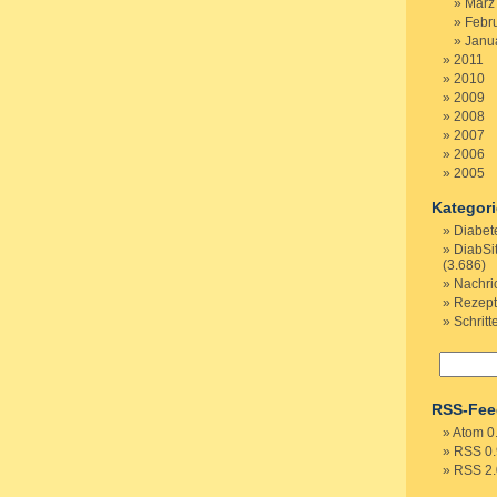
März
Febr
Janu
2011
2010
2009
2008
2007
2006
2005
Kategor
Diabet
DiabSi
(3.686)
Nachri
Rezep
Schritt
RSS-Fee
Atom 0
RSS 0.
RSS 2.