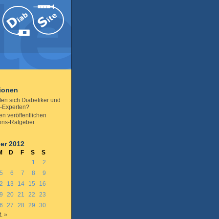
tionen
fen sich Diabetiker und
-Experten?
en veröffentlichen
ons-Ratgeber
er 2012
M
D
F
S
S
1
2
5
6
7
8
9
2
13
14
15
16
9
20
21
22
23
6
27
28
29
30
. »