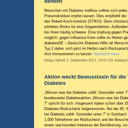
denken
Menschen mit Diabetes mellitus sollten sich jede
Pneumokokken impfen lassen. Dies empfiehlt die
des Robert-Koch-Instituts (STIKO). Denn chronis
erhöhtes Risiko für eine Grippeinfektion. Außerdem
bei ihnen häufig schwerer. Eine Impfung gegen Pn
möglich; gegen Influenza-Viren sollte im Herbst g
diabetesDE – Deutsche Diabetes-Hilfe rät Mensch
Typ 2 daher, sich jetzt im Herbst nach Rücksprac
Arzt immunisieren zu lassen.
Nachricht lesen
Helga Uphoff, 5. September 2012, 19.42 Uhr, Kategor
Aktion weckt Bewusstsein für die
Diabetes
„Wissen was bei Diabetes zählt: Gesünder unter 7
bundesweite Diabetesaktion „Wissen was bei Diabe
7“ spricht für sich. Insgesamt haben schon über
Diabetes-Risikocheck teilgenommen. Bei der 40. 
bei Diabetes zählt: Gesünder unter 7“ in Sulzbach 
1.000 Teilnehmer am Risikocheck und die Besuch
einem wachsenden Interesse der Bevölkerung, sich