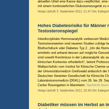
aktuellen Urteil eine Kasse dazu verpflichtet, ein
mit einem kontinuierlichen Glukosemessgerät zu 
Helga Uphoff, 5. September 2012, 21.47 Uhr, Kategor
Hohes Diabetesrisiko für Männer 
Testosteronspiegel
Interdisziplinäre Hormonanalytik verbessert Mediz
Testosteronwerten sind neueren Studien zufolge be
Bluthochdruck oder Diabetes Typ 2. „Um die Horm
ermitteln und anhand dessen auf mögliche Gesundh
sind sowohl Kenntnisse in der Laboranalytik als a
klinischen Kontextes erforderlich“, betont Professo
Wallaschofski vom Institut für Klinische Chemie 
der Universitätsmedizin Greifswald anlässlich der 
Deutschen Vereinten Gesellschaft für Klinische C
Laboratoriumsmedizin (DGKL) vom 26. bis 29. Se
Center Rosengarten in Mannheim.
Nachricht lesen
Helga Uphoff, 5. September 2012, 20.30 Uhr, Kategor
Diabetiker müssen im Herbst an 