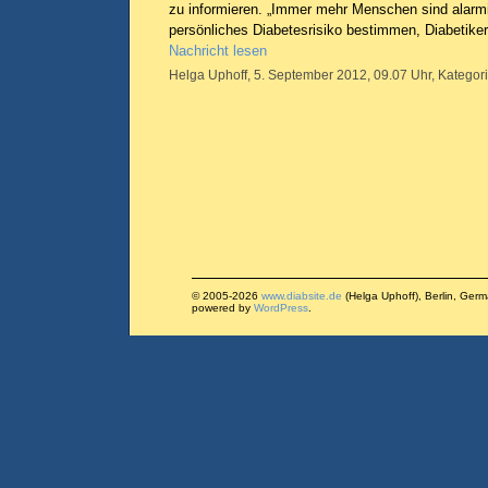
zu informieren. „Immer mehr Menschen sind alarmi
persönliches Diabetesrisiko bestimmen, Diabetiker
Nachricht lesen
Helga Uphoff, 5. September 2012, 09.07 Uhr, Kategor
© 2005-2026
www.diabsite.de
(Helga Uphoff), Berlin, Ger
powered by
WordPress
.