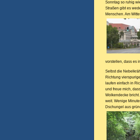
Sonntag so ruhig wie 
Straßen gibt es wed
Menschen. Am Witten
vorstellen, dass es 
Selbst die Nebelkräh
Richtung vierspurig
laufen einfach in Ric
und freue mich, das
Wolkendecke bricht. 
weit. Wenige Minute
Dschungel aus grü