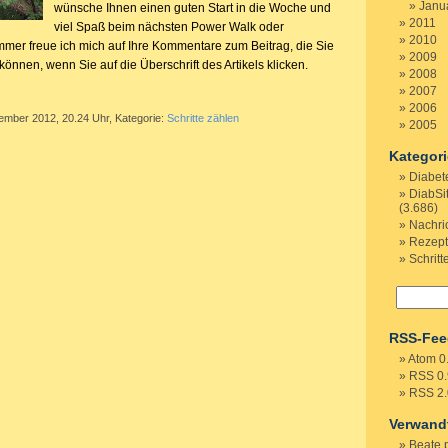
Janu
wünsche Ihnen einen guten Start in die Woche und
2011
viel Spaß beim nächsten Power Walk oder
2010
mmer freue ich mich auf Ihre Kommentare zum Beitrag, die Sie
2009
önnen, wenn Sie auf die Überschrift des Artikels klicken.
2008
2007
2006
tember 2012, 20.24 Uhr, Kategorie:
Schritte zählen
2005
Kategor
Diabet
DiabSi
(3.686)
Nachri
Rezep
Schritt
RSS-Fee
Atom 0
RSS 0.
RSS 2.
Verwand
Beate 