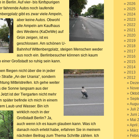
in Berlin. Auf vier- bis fünfspurigen
2026
er fahrende Autos noch laufende
2025
bergplatz gibt es zwar viele Ampeln,
2024
2023
aber keine Autos.
Obwohl
2022
alle Ampeln am Kaufhaus
2021
des Westens (KaDeWe) auf
2020
Grün zeigen, ist es
2019
geschlossen. Am schönen U-
2018
Bahnhof Wittenbergplatz, steigen Menschen weder
2017
aus noch ein. Berlinbesucher können sich kaum
2016
in einer Großstadt so ruhig sein kann.
2015
2014
en fliegen nicht über die in jeder
2013
e Straße „An der Urania“, sondern
2012
htung Mittelstreifen. Ich gehe weiter
Deze
Nove
s die Sonne langsam aus der
Okto
Jetzt ist der Tiergarten nicht mehr
Sept
n später befinde ich mich in einem
Augu
nem Laub und Wasser.
Bin ich
Juli 
wirklich noch in der
Juni
Großstadt Berlin? Ja,
Mai 
auch wenn ich es kaum glauben kann. Was ich
April
danach noch erlebt habe, erfahren Sie in meinem
März
nächsten Beitrag zum Thema Schritte zählen. Ich
Febr