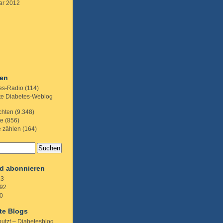
ar 2012
ien
es-Radio
(114)
te Diabetes-Weblog
chten
(9.348)
te
(856)
e zählen
(164)
d abonnieren
.3
92
0
te Blogs
putzt – Diabetesblog