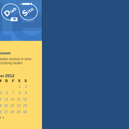
tionen
betes einmal in eine
ichtung laufen
er 2012
M
D
F
S
S
1
2
5
6
7
8
9
2
13
14
15
16
9
20
21
22
23
6
27
28
29
30
. »