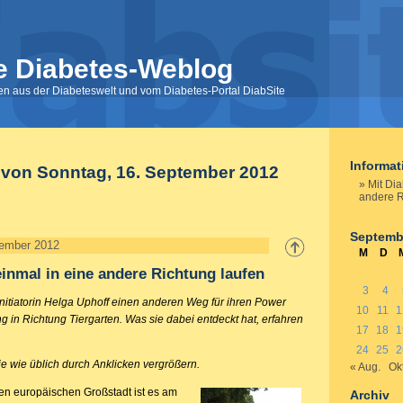
e Diabetes-Weblog
nen aus der Diabeteswelt und vom Diabetes-Portal DiabSite
Informa
 von Sonntag, 16. September 2012
Mit Dia
andere R
Septemb
tember 2012
M
D
einmal in eine andere Richtung laufen
3
4
Initiatorin Helga Uphoff einen anderen Weg für ihren Power
10
11
1
g in Richtung Tiergarten. Was sie dabei entdeckt hat, erfahren
17
18
1
24
25
2
e wie üblich durch Anklicken vergrößern.
« Aug.
Okt
en europäischen Großstadt ist es am
Archiv