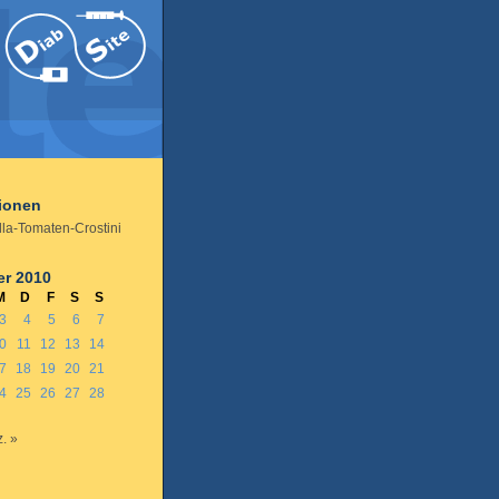
tionen
lla-Tomaten-Crostini
r 2010
M
D
F
S
S
3
4
5
6
7
0
11
12
13
14
7
18
19
20
21
4
25
26
27
28
. »