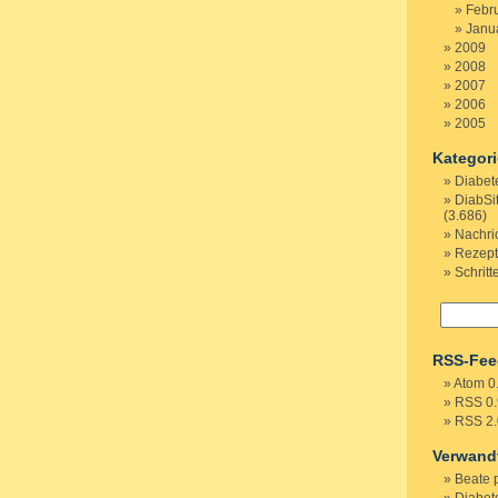
Febr
Janu
2009
2008
2007
2006
2005
Kategor
Diabet
DiabSi
(3.686)
Nachri
Rezep
Schritt
RSS-Fee
Atom 0
RSS 0.
RSS 2.
Verwand
Beate 