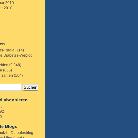
uar 2010
ar 2010
ien
es-Radio
(114)
te Diabetes-Weblog
chten
(9.348)
te
(856)
e zählen
(164)
d abonnieren
.3
92
0
te Blogs
putzt – Diabetesblog