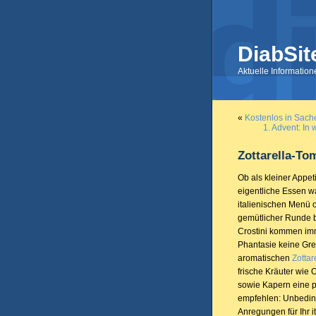
DiabSit
Aktuelle Informatio
«
Kostenlos in Sache
1. Advent: In
Zottarella-To
Ob als kleiner Appe
eigentliche Essen wa
italienischen Menü 
gemütlicher Runde 
Crostini kommen imm
Phantasie keine Gr
aromatischen
Zottar
frische Kräuter wie
sowie Kapern eine p
empfehlen: Unbeding
Anregungen für Ihr i