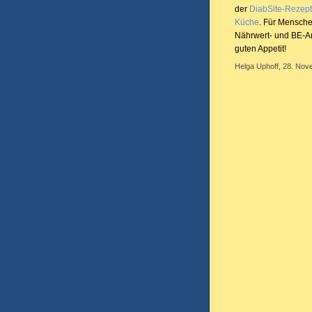
der
DiabSite-Rezep
Küche
. Für Mensche
Nährwert- und BE-A
guten Appetit!
Helga Uphoff, 28. Nov