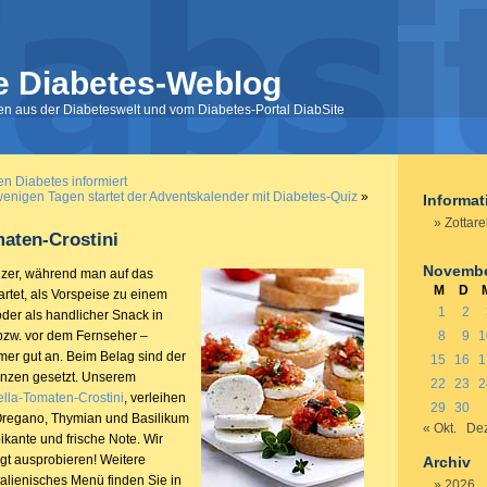
e Diabetes-Weblog
nen aus der Diabeteswelt und vom Diabetes-Portal DiabSite
n Diabetes informiert
 wenigen Tagen startet der Adventskalender mit Diabetes-Quiz
»
Informa
Zottare
maten-Crostini
Novembe
tizer, während man auf das
M
D
rtet, als Vorspeise zu einem
1
2
oder als handlicher Snack in
bzw. vor dem Fernseher –
8
9
1
er gut an. Beim Belag sind der
15
16
1
enzen gesetzt. Unserem
22
23
2
ella-Tomaten-Crostini
, verleihen
29
30
 Oregano, Thymian und Basilikum
« Okt.
Dez
ikante und frische Note. Wir
t ausprobieren! Weitere
Archiv
talienisches Menü finden Sie in
2026