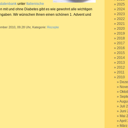
tdatenbank
unter
Italienische
2025
n mit und ohne Diabetes gibt es wie gewohnt alle wichtigen
2024
2023
ngaben. Wir wünschen Ihnen einen schönen 1. Advent und
2022
2021
ember 2010, 09.28 Uhr, Kategorie:
Rezepte
2020
2019
2018
2017
2016
2015
2014
2013
2012
2011
2010
Deze
Nove
Okto
Sept
Augu
Juli 
Juni
Mai 
April
März