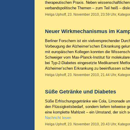
therapeutischen Praxis. Neben wissenschaftliche
verbandspolitische Themen – zum Teil heiß – disku
Helga Uphoff, 23. November 2010, 23.59 Uhr, Kategor
Neuer Wirkmechanismus im Kamp
Berliner Forschern ist ein vielversprechender Durc
Vorbeugung der Alzheimer’schen Erkrankung gelu
mit europäischen Kollegen konnten die Wissenscha
Schweiger vom Max-Planck-Institut für molekulare
bei Typ-2-Diabetes eingesetzte Medikament Metfor
Alzheimer’schen Erkrankung zu beeinflussen sche
Helga Uphoff, 23. November 2010, 21.44 Uhr, Kategor
Süße Getränke und Diabetes
Süße Erfrischungsgetränke wie Cola, Limonade un
den Flüssigkeitsbedarf, sondern liefern teilweise g
eine komplette Mahlzeit – ein Umstand, der sich sc
Nachricht lesen
Helga Uphoff, 23. November 2010, 20.43 Uhr, Kategor