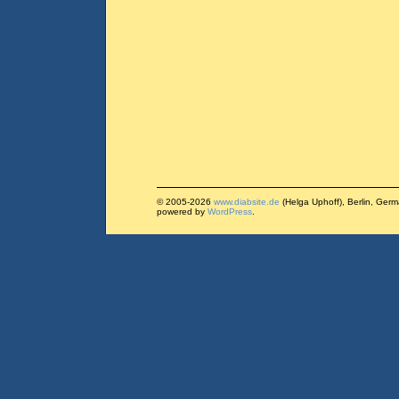
© 2005-2026
www.diabsite.de
(Helga Uphoff), Berlin, Ger
powered by
WordPress
.